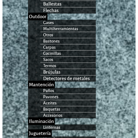
Ballestas
Flechas
Outdoor
Gases
Multiherramientas
Otros
Bastones
Carpas
Cocinillas
Sacos
Termos
Brújulas
Detectores de metales
Mantención
Paños
Pavones
Aceites
Baquetas
Accesorios
Iluminación
Linternas
Juguetería