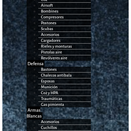
Airsoft
Bombines
Compresores
Postones
Scubas
Accesorios
Cargadores
Rieles y monturas
Pistolas aire
Revólveres aire
Defensa
Bastones
Chalecos antibala
Esposas
Munición
Co2 y HPA
Traumáticas
Gas pimienta
Armas
Blancas
Accesorios
Cuchillos