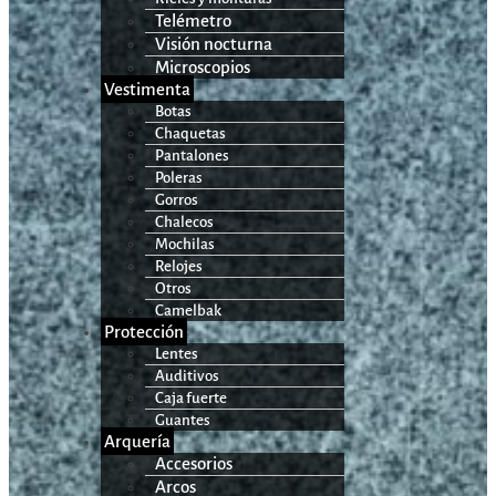
Telémetro
Visión nocturna
Microscopios
Vestimenta
Botas
Chaquetas
Pantalones
Poleras
Gorros
Chalecos
Mochilas
Relojes
Otros
Camelbak
Protección
Lentes
Auditivos
Caja fuerte
Guantes
Arquería
Accesorios
Arcos