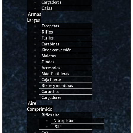
Cargadores
Cajas
Armas
Largas
Escopetas
Rifles
Fusiles
Carabinas
Kit de conversión
Maletas
Fundas
Accesorios
Máq. Platilleras
Caja fuerte
Rieles y monturas
Cartuchos
Cargadores
Aire
Comprimido
Rifles aire
Nitro piston
PCP
Co2