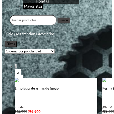
Hondas
Mayoristas
Buscar
Inicio
/
Mantención
/
Accesorios
Filtros
1
2
→
Limpiador de armas de fuego
Perma B
¡Oferta!
¡Oferta!
$
25.000
$
19.900
$
33.00