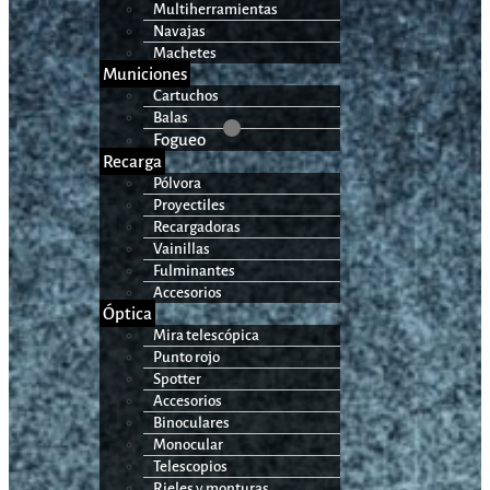
Multiherramientas
Navajas
Machetes
Municiones
Cartuchos
Balas
Fogueo
Recarga
Pólvora
Proyectiles
Recargadoras
Vainillas
Fulminantes
Accesorios
Óptica
Mira telescópica
Punto rojo
Spotter
Accesorios
Binoculares
Monocular
Telescopios
Rieles y monturas