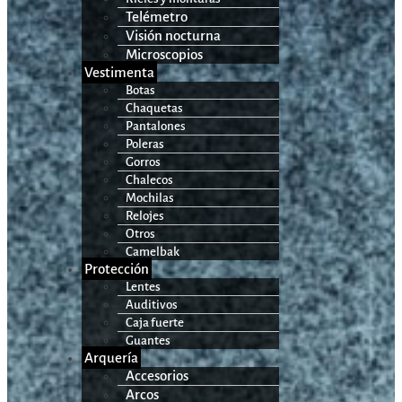
Telémetro
Visión nocturna
Microscopios
Vestimenta
Botas
Chaquetas
Pantalones
Poleras
Gorros
Chalecos
Mochilas
Relojes
Otros
Camelbak
Protección
Lentes
Auditivos
Caja fuerte
Guantes
Arquería
Accesorios
Arcos