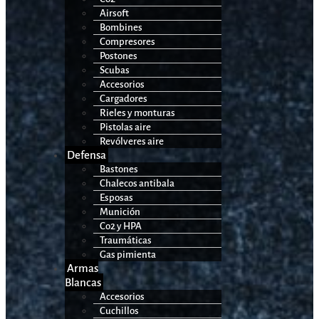
Airsoft
Bombines
Compresores
Postones
Scubas
Accesorios
Cargadores
Rieles y monturas
Pistolas aire
Revólveres aire
Defensa
Bastones
Chalecos antibala
Esposas
Munición
Co2 y HPA
Traumáticas
Gas pimienta
Armas
Blancas
Accesorios
Cuchillos