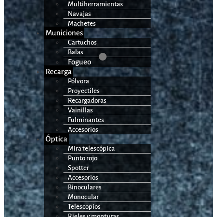
Multiherramientas
Navajas
Machetes
Municiones
Cartuchos
Balas
Fogueo
Recarga
Pólvora
Proyectiles
Recargadoras
Vainillas
Fulminantes
Accesorios
Óptica
Mira telescópica
Punto rojo
Spotter
Accesorios
Binoculares
Monocular
Telescopios
Rieles y monturas