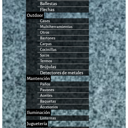
Ballestas
Flechas
Outdoor
Gases
Multiherramientas
Otros
Bastones
Carpas
Cocinillas
Sacos
Termos
Brújulas
Detectores de metales
Mantención
Paños
Pavones
Aceites
Baquetas
Accesorios
Iluminación
Linternas
Juguetería