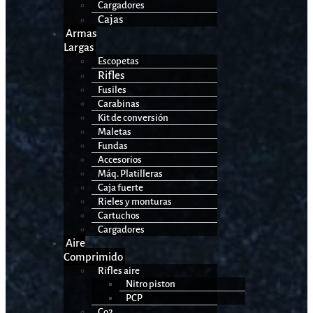
Cargadores
Cajas
Armas
Largas
Escopetas
Rifles
Fusiles
Carabinas
Kit de conversión
Maletas
Fundas
Accesorios
Máq. Platilleras
Caja fuerte
Rieles y monturas
Cartuchos
Cargadores
Aire
Comprimido
Rifles aire
Nitro piston
PCP
Co2