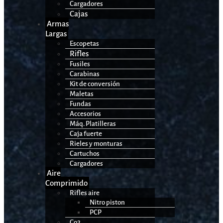
Cargadores
Cajas
Armas
Largas
Escopetas
Rifles
Fusiles
Carabinas
Kit de conversión
Maletas
Fundas
Accesorios
Máq. Platilleras
Caja fuerte
Rieles y monturas
Cartuchos
Cargadores
Aire
Comprimido
Rifles aire
Nitro piston
PCP
Co2