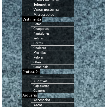
Telémetro
Visión nocturna
Microscopios
Vestimenta
Botas
Chaquetas
Pantalones
Poleras
Gorros
Chalecos
Mochilas
Relojes
Otros
Camelbak
Protección
Lentes
Auditivos
Caja fuerte
Guantes
Arquería
Accesorios
Arcos