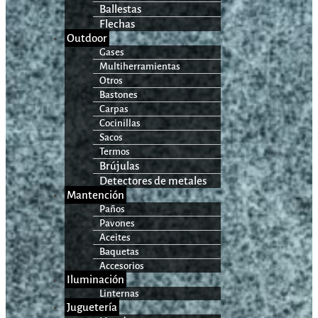
Ballestas
Flechas
Outdoor
Gases
Multiherramientas
Otros
Bastones
Carpas
Cocinillas
Sacos
Termos
Brújulas
Detectores de metales
Mantención
Paños
Pavones
Aceites
Baquetas
Accesorios
Iluminación
Linternas
Juguetería