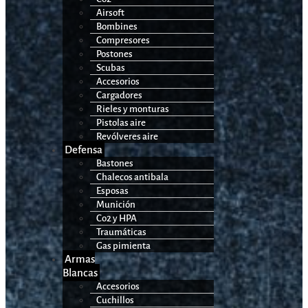
Airsoft
Bombines
Compresores
Postones
Scubas
Accesorios
Cargadores
Rieles y monturas
Pistolas aire
Revólveres aire
Defensa
Bastones
Chalecos antibala
Esposas
Munición
Co2 y HPA
Traumáticas
Gas pimienta
Armas
Blancas
Accesorios
Cuchillos