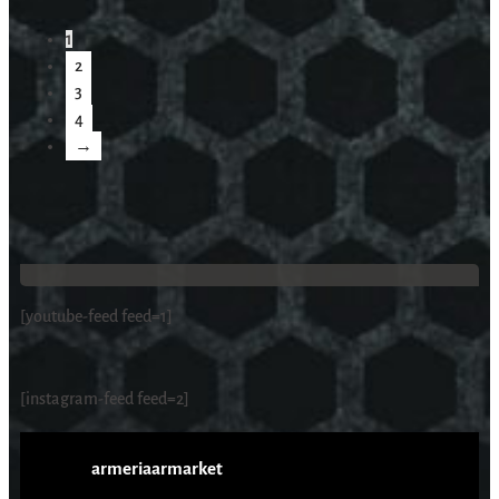
1
2
3
4
→
[youtube-feed feed=1]
[instagram-feed feed=2]
armeriaarmarket