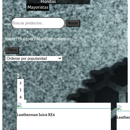
Hondas
Mayoristas
Buscar
Inicio
/
Outdoor
/
Multiherramientas
Filtros
1
2
3
4
→
Leatherman Juice XE6
Leather