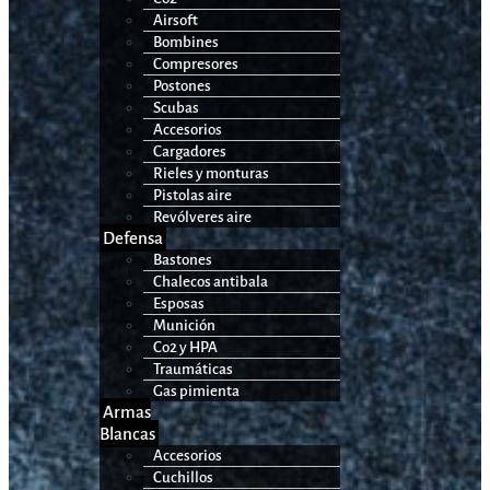
Airsoft
Bombines
Compresores
Postones
Scubas
Accesorios
Cargadores
Rieles y monturas
Pistolas aire
Revólveres aire
Defensa
Bastones
Chalecos antibala
Esposas
Munición
Co2 y HPA
Traumáticas
Gas pimienta
Armas
Blancas
Accesorios
Cuchillos