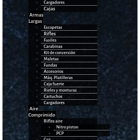
Cargadores
Cajas
Armas
Largas
Escopetas
Rifles
Fusiles
Carabinas
Kit de conversión
Maletas
Fundas
Accesorios
Máq. Platilleras
Caja fuerte
Rieles y monturas
Cartuchos
Cargadores
Aire
Comprimido
Rifles aire
Nitro piston
PCP
Co2