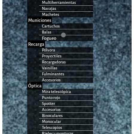
Multiherramientas
Navajas
Machetes
Municiones
Cartuchos
Balas
Fogueo
Recarga
Pólvora
Proyectiles
Recargadoras
Vainillas
Fulminantes
Accesorios
Óptica
Mira telescópica
Punto rojo
Spotter
Accesorios
Binoculares
Monocular
Telescopios
Rieles y monturas