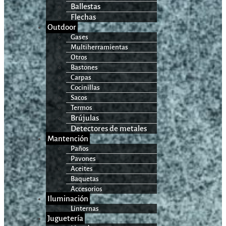
Ballestas
Flechas
Outdoor
Gases
Multiherramientas
Otros
Bastones
Carpas
Cocinillas
Sacos
Termos
Brújulas
Detectores de metales
Mantención
Paños
Pavones
Aceites
Baquetas
Accesorios
Iluminación
Linternas
Juguetería