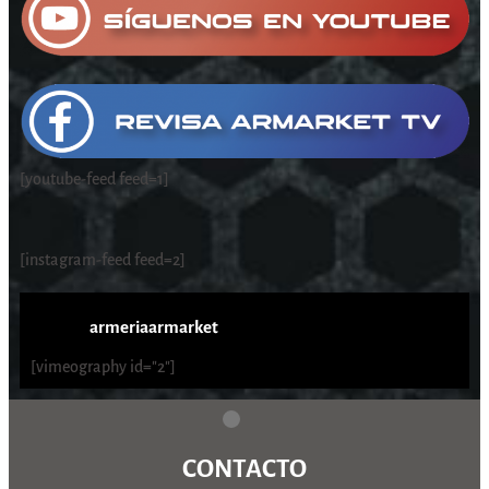
[youtube-feed feed=1]
[instagram-feed feed=2]
armeriaarmarket
[vimeography id="2"]
CONTACTO