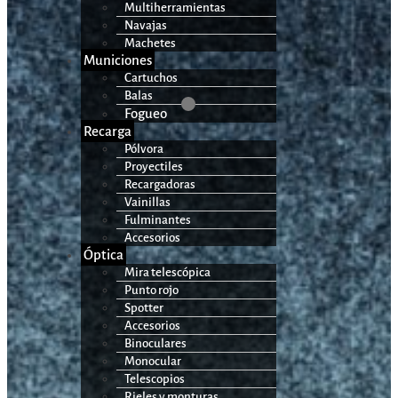
Multiherramientas
Navajas
Machetes
Municiones
Cartuchos
Balas
Fogueo
Recarga
Pólvora
Proyectiles
Recargadoras
Vainillas
Fulminantes
Accesorios
Óptica
Mira telescópica
Punto rojo
Spotter
Accesorios
Binoculares
Monocular
Telescopios
Rieles y monturas