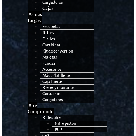
Cargadores
Cajas
Armas
Largas
Escopetas
Rifles
Fusiles
Carabinas
Kit de conversión
Maletas
Fundas
Accesorios
Máq. Platilleras
Caja fuerte
Rieles y monturas
Cartuchos
Cargadores
Aire
Comprimido
Rifles aire
Nitro piston
PCP
Co2