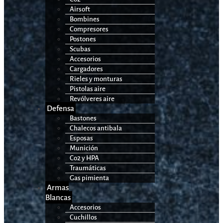
Airsoft
Bombines
Compresores
Postones
Scubas
Accesorios
Cargadores
Rieles y monturas
Pistolas aire
Revólveres aire
Defensa
Bastones
Chalecos antibala
Esposas
Munición
Co2 y HPA
Traumáticas
Gas pimienta
Armas
Blancas
Accesorios
Cuchillos