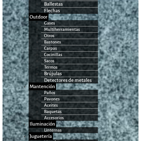
Ballestas
Flechas
Outdoor
Gases
Multiherramientas
Otros
Bastones
Carpas
Cocinillas
Sacos
Termos
Brújulas
Detectores de metales
Mantención
Paños
Pavones
Aceites
Baquetas
Accesorios
Iluminación
Linternas
Juguetería