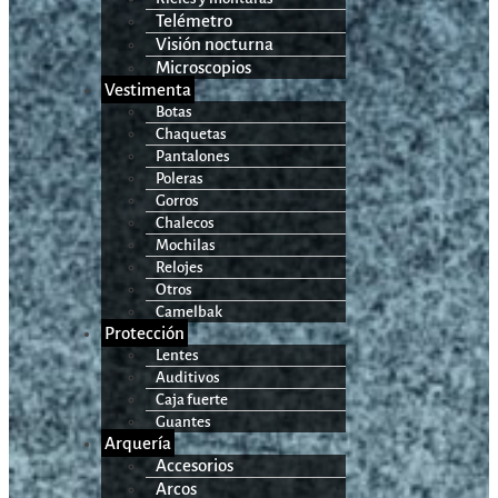
Telémetro
Visión nocturna
Microscopios
Vestimenta
Botas
Chaquetas
Pantalones
Poleras
Gorros
Chalecos
Mochilas
Relojes
Otros
Camelbak
Protección
Lentes
Auditivos
Caja fuerte
Guantes
Arquería
Accesorios
Arcos