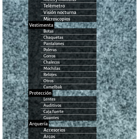
Telémetro
Visión nocturna
Microscopios
Vestimenta
Botas
Chaquetas
Pantalones
Poleras
Gorros
Chalecos
Mochilas
Relojes
Otros
Camelbak
Protección
Lentes
Auditivos
Caja fuerte
Guantes
Arquería
Accesorios
Arcos