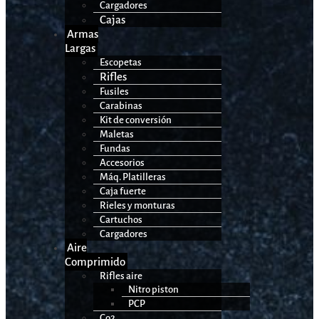
Cargadores
Cajas
Armas
Largas
Escopetas
Rifles
Fusiles
Carabinas
Kit de conversión
Maletas
Fundas
Accesorios
Máq. Platilleras
Caja fuerte
Rieles y monturas
Cartuchos
Cargadores
Aire
Comprimido
Rifles aire
Nitro piston
PCP
Co2