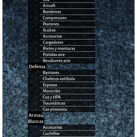
Airsoft
Bombines
Compresores
Postones
Scubas
Accesorios
Cargadores
Rieles y monturas
Pistolas aire
Revólveres aire
Defensa
Bastones
Chalecos antibala
Esposas
Munición
Co2 y HPA
Traumáticas
Gas pimienta
Armas
Blancas
Accesorios
Cuchillos