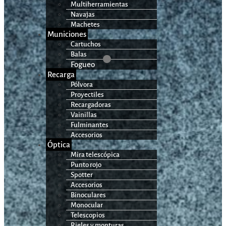
Multiherramientas
Navajas
Machetes
Municiones
Cartuchos
Balas
Fogueo
Recarga
Pólvora
Proyectiles
Recargadoras
Vainillas
Fulminantes
Accesorios
Óptica
Mira telescópica
Punto rojo
Spotter
Accesorios
Binoculares
Monocular
Telescopios
Rieles y monturas