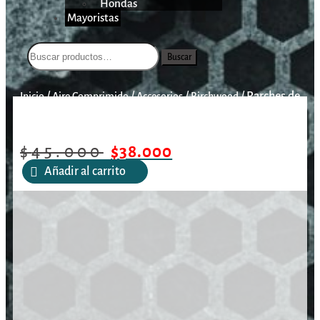
Hondas
Mayoristas
Buscar
/
/
/
/
Parches de
Inicio
Aire Comprimido
Accesorios
Birchwood
limpieza de pistolas 1-3/4″ / 7MM – CALIBRE .38 / PAQUETE
DE 750
$
45.000
$
38.000
Añadir al carrito