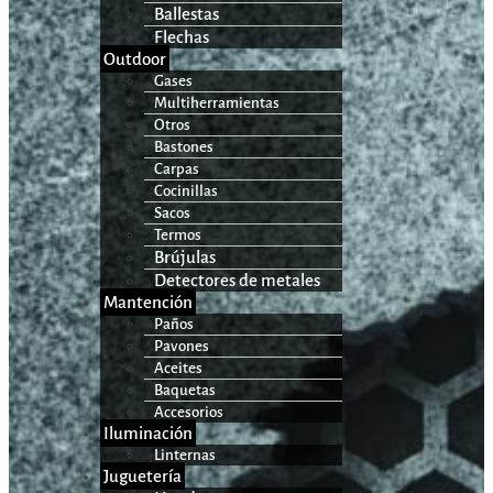
Ballestas
Flechas
Outdoor
Gases
Multiherramientas
Otros
Bastones
Carpas
Cocinillas
Sacos
Termos
Brújulas
Detectores de metales
Mantención
Paños
Pavones
Aceites
Baquetas
Accesorios
Iluminación
Linternas
Juguetería