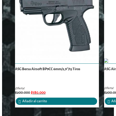
ASG Bersa Airsoft BP9CC 6mm/2,9″/15 Tiros
ASG Air
¡Oferta!
¡Oferta!
$
200.000
$
180.000
$
200.0
Añadir al carrito
Aña