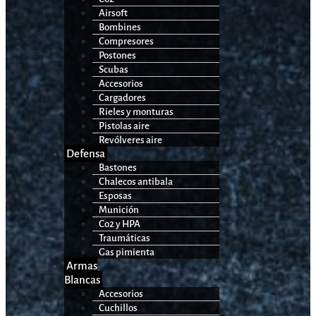
Airsoft
Bombines
Compresores
Postones
Scubas
Accesorios
Cargadores
Rieles y monturas
Pistolas aire
Revólveres aire
Defensa
Bastones
Chalecos antibala
Esposas
Munición
Co2 y HPA
Traumáticas
Gas pimienta
Armas
Blancas
Accesorios
Cuchillos