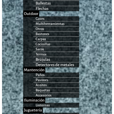
Ballestas
Flechas
Outdoor
Gases
Multiherramientas
Otros
Bastones
Carpas
Cocinillas
Sacos
Termos
Brújulas
Detectores de metales
Mantención
Paños
Pavones
Aceites
Baquetas
Accesorios
Iluminación
Linternas
Juguetería