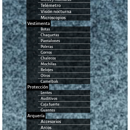
Telémetro
Visión nocturna
Microscopios
Vestimenta
Botas
Chaquetas
Pantalones
Poleras
Gorros
Chalecos
Mochilas
Relojes
Otros
Camelbak
Protección
Lentes
Auditivos
Caja fuerte
Guantes
Arquería
Accesorios
Arcos