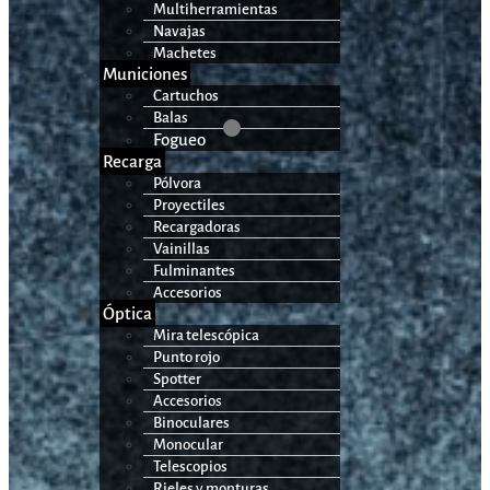
Multiherramientas
Navajas
Machetes
Municiones
Cartuchos
Balas
Fogueo
Recarga
Pólvora
Proyectiles
Recargadoras
Vainillas
Fulminantes
Accesorios
Óptica
Mira telescópica
Punto rojo
Spotter
Accesorios
Binoculares
Monocular
Telescopios
Rieles y monturas