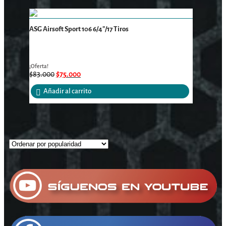
ASG Airsoft Sport 106 6/4″/17 Tiros
¡Oferta!
$
83.000
$
75.000
Añadir al carrito