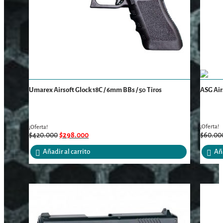
Umarex Airsoft Glock 18C / 6mm BBs / 50 Tiros
ASG Air
¡Oferta!
¡Oferta!
$
420.000
$
298.000
$
60.00
Añadir al carrito
Aña