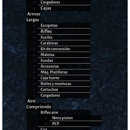
Cargadores
Cajas
Armas
Largas
Escopetas
Rifles
Fusiles
Carabinas
Kit de conversión
Maletas
Fundas
Accesorios
Máq. Platilleras
Caja fuerte
Rieles y monturas
Cartuchos
Cargadores
Aire
Comprimido
Rifles aire
Nitro piston
PCP
Co2