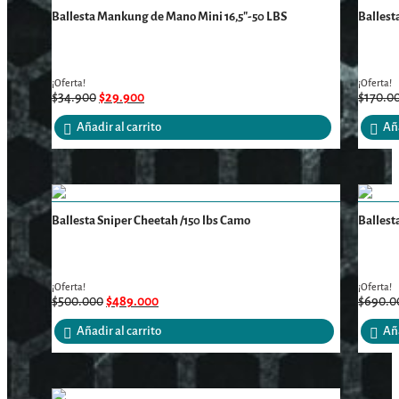
Ballesta Mankung de Mano Mini 16,5″-50 LBS
Balles
¡Oferta!
¡Oferta!
$
34.900
$
29.900
$
170.0
Añadir al carrito
Aña
Ballesta Sniper Cheetah /150 lbs Camo
Ballest
¡Oferta!
¡Oferta!
$
500.000
$
489.000
$
690.0
Añadir al carrito
Aña