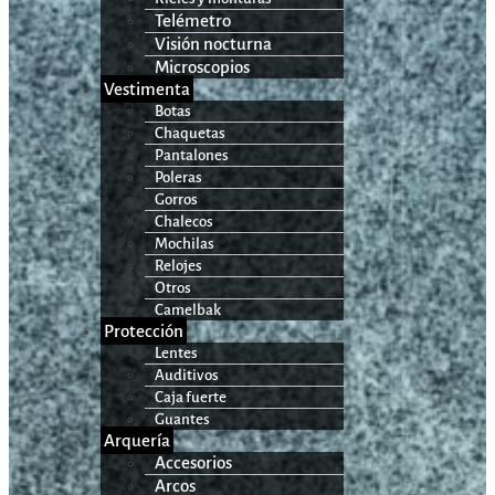
Telémetro
Visión nocturna
Microscopios
Vestimenta
Botas
Chaquetas
Pantalones
Poleras
Gorros
Chalecos
Mochilas
Relojes
Otros
Camelbak
Protección
Lentes
Auditivos
Caja fuerte
Guantes
Arquería
Accesorios
Arcos