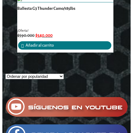
Ballesta G3 Thunder Camo/185lbs
¡Oferta!
$
590.000
$
540.000
Añadir al carrito