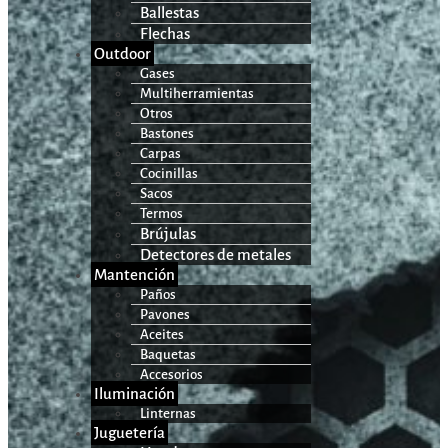
Ballestas
Flechas
Outdoor
Gases
Multiherramientas
Otros
Bastones
Carpas
Cocinillas
Sacos
Termos
Brújulas
Detectores de metales
Mantención
Paños
Pavones
Aceites
Baquetas
Accesorios
Iluminación
Linternas
Juguetería