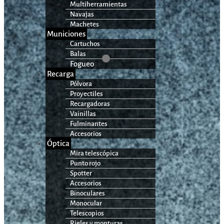
Multiherramientas
Navajas
Machetes
Municiones
Cartuchos
Balas
Fogueo
Recarga
Pólvora
Proyectiles
Recargadoras
Vainillas
Fulminantes
Accesorios
Óptica
Mira telescópica
Punto rojo
Spotter
Accesorios
Binoculares
Monocular
Telescopios
Rieles y monturas