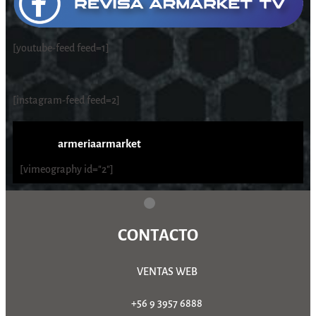
[youtube-feed feed=1]
[instagram-feed feed=2]
armeriaarmarket
[vimeography id="2"]
CONTACTO
VENTAS WEB
+56 9 3957 6888