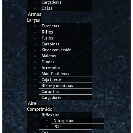
Cargadores
Cajas
Armas
Largas
Escopetas
Rifles
Fusiles
Carabinas
Kit de conversión
Maletas
Fundas
Accesorios
Máq. Platilleras
Caja fuerte
Rieles y monturas
Cartuchos
Cargadores
Aire
Comprimido
Rifles aire
Nitro piston
PCP
Co2