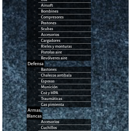
Airsoft
Bombines
Compresores
Postones
Scubas
Accesorios
Cargadores
Rieles y monturas
Pistolas aire
Revólveres aire
Defensa
Bastones
Chalecos antibala
Esposas
Munición
Co2 y HPA
Traumáticas
Gas pimienta
Armas
Blancas
Accesorios
Cuchillos