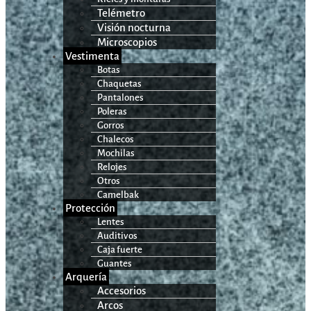
Telémetro
Visión nocturna
Microscopios
Vestimenta
Botas
Chaquetas
Pantalones
Poleras
Gorros
Chalecos
Mochilas
Relojes
Otros
Camelbak
Protección
Lentes
Auditivos
Caja fuerte
Guantes
Arquería
Accesorios
Arcos