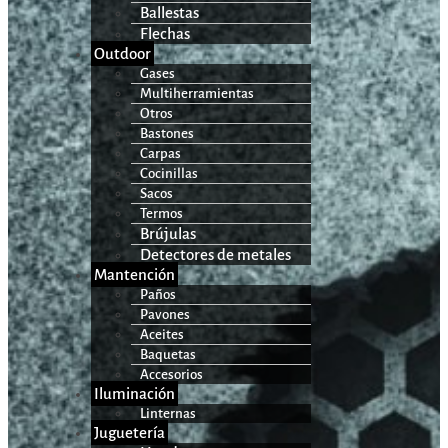
Ballestas
Flechas
Outdoor
Gases
Multiherramientas
Otros
Bastones
Carpas
Cocinillas
Sacos
Termos
Brújulas
Detectores de metales
Mantención
Paños
Pavones
Aceites
Baquetas
Accesorios
Iluminación
Linternas
Juguetería