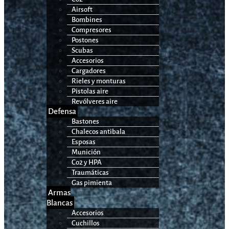
Airsoft
Bombines
Compresores
Postones
Scubas
Accesorios
Cargadores
Rieles y monturas
Pistolas aire
Revólveres aire
Defensa
Bastones
Chalecos antibala
Esposas
Munición
Co2 y HPA
Traumáticas
Gas pimienta
Armas
Blancas
Accesorios
Cuchillos