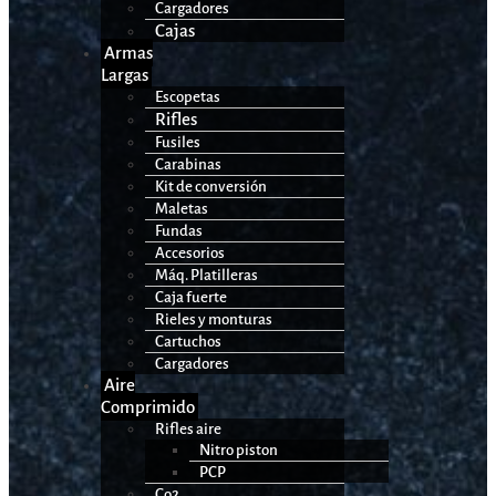
Cargadores
Cajas
Armas
Largas
Escopetas
Rifles
Fusiles
Carabinas
Kit de conversión
Maletas
Fundas
Accesorios
Máq. Platilleras
Caja fuerte
Rieles y monturas
Cartuchos
Cargadores
Aire
Comprimido
Rifles aire
Nitro piston
PCP
Co2