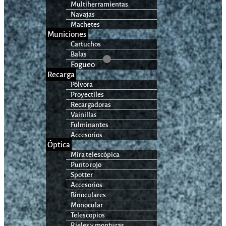
Multiherramientas
Navajas
Machetes
Municiones
Cartuchos
Balas
Fogueo
Recarga
Pólvora
Proyectiles
Recargadoras
Vainillas
Fulminantes
Accesorios
Óptica
Mira telescópica
Punto rojo
Spotter
Accesorios
Binoculares
Monocular
Telescopios
Rieles y monturas