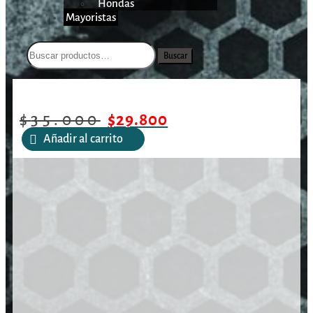
Hondas
Mayoristas
Buscar
/
/
/
Birchwood Barricade 10oz/
Inicio
Mantención
Accesorios
300ml
$
35.000
$
29.800
Añadir al carrito