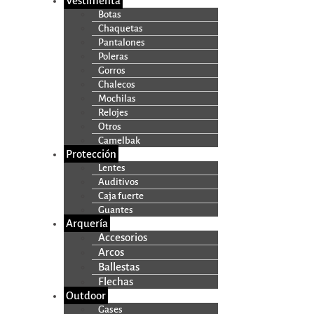
Vestimenta
Botas
Chaquetas
Pantalones
Poleras
Gorros
Chalecos
Mochilas
Relojes
Otros
Camelbak
Protección
Lentes
Auditivos
Caja fuerte
Guantes
Arquería
Accesorios
Arcos
Ballestas
Flechas
Outdoor
Gases