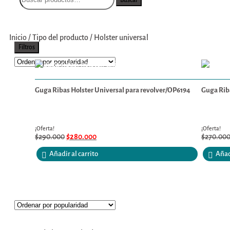
Inicio
/
Tipo del producto
/
Holster universal
Filtros
Guga Ribas Holster Universal para revolver/OP6194
Guga Riba
¡Oferta!
¡Oferta!
$
290.000
$
280.000
$
270.00
Añadir al carrito
Añadi