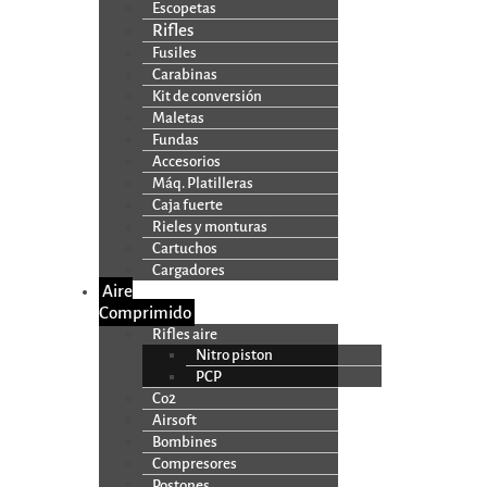
Escopetas
Rifles
Fusiles
Carabinas
Kit de conversión
Maletas
Fundas
Accesorios
Máq. Platilleras
Caja fuerte
Rieles y monturas
Cartuchos
Cargadores
Aire
Comprimido
Rifles aire
Nitro piston
PCP
Co2
Airsoft
Bombines
Compresores
Postones