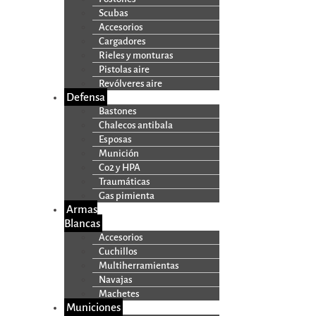
Scubas
Accesorios
Cargadores
Rieles y monturas
Pistolas aire
Revólveres aire
Defensa
Bastones
Chalecos antibala
Esposas
Munición
Co2 y HPA
Traumáticas
Gas pimienta
Armas
Blancas
Accesorios
Cuchillos
Multiherramientas
Navajas
Machetes
Municiones