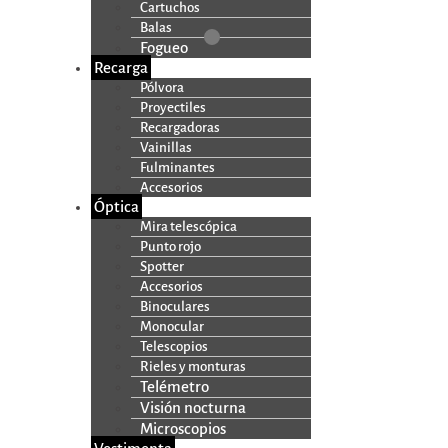
Cartuchos
Balas
Fogueo
Recarga
Pólvora
Proyectiles
Recargadoras
Vainillas
Fulminantes
Accesorios
Óptica
Mira telescópica
Punto rojo
Spotter
Accesorios
Binoculares
Monocular
Telescopios
Rieles y monturas
Telémetro
Visión nocturna
Microscopios