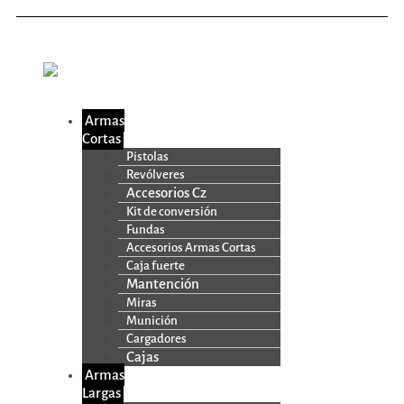
Armas
Cortas
Pistolas
Revólveres
Accesorios Cz
Kit de conversión
Fundas
Accesorios Armas Cortas
Caja fuerte
Mantención
Miras
Munición
Cargadores
Cajas
Armas
Largas