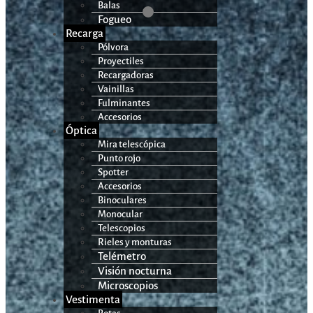
Balas
Fogueo
Recarga
Pólvora
Proyectiles
Recargadoras
Vainillas
Fulminantes
Accesorios
Óptica
Mira telescópica
Punto rojo
Spotter
Accesorios
Binoculares
Monocular
Telescopios
Rieles y monturas
Telémetro
Visión nocturna
Microscopios
Vestimenta