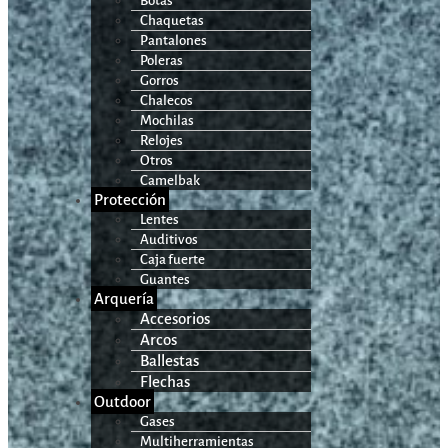
Botas
Chaquetas
Pantalones
Poleras
Gorros
Chalecos
Mochilas
Relojes
Otros
Camelbak
Protección
Lentes
Auditivos
Caja fuerte
Guantes
Arquería
Accesorios
Arcos
Ballestas
Flechas
Outdoor
Gases
Multiherramientas