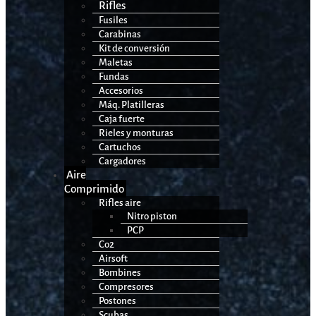
Rifles
Fusiles
Carabinas
Kit de conversión
Maletas
Fundas
Accesorios
Máq. Platilleras
Caja fuerte
Rieles y monturas
Cartuchos
Cargadores
Aire
Comprimido
Rifles aire
Nitro piston
PCP
Co2
Airsoft
Bombines
Compresores
Postones
Scubas