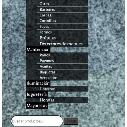
Otros
Bastones
Carpas
Cocinillas
Sacos
Termos
Brújulas
Detectores de metales
Mantención
Paños
Pavones
Aceites
Baquetas
Accesorios
Iluminación
Linternas
Juguetería
Hondas
Mayoristas
Buscar