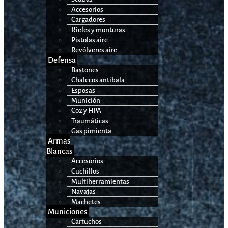
Accesorios
Cargadores
Rieles y monturas
Pistolas aire
Revólveres aire
Defensa
Bastones
Chalecos antibala
Esposas
Munición
Co2 y HPA
Traumáticas
Gas pimienta
Armas
Blancas
Accesorios
Cuchillos
Multiherramientas
Navajas
Machetes
Municiones
Cartuchos