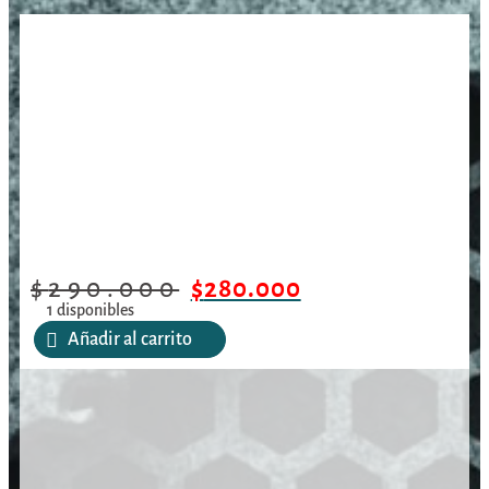
/
/
/
Guga Ribas
Inicio
Armas Cortas
Accesorios Armas Cortas
Holster Universal para revolver/OP6194
$
290.000
$
280.000
1 disponibles
Añadir al carrito