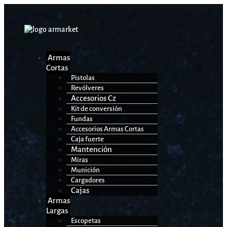
Armas
Cortas
Pistolas
Revólveres
Accesorios Cz
Kit de conversión
Fundas
Accesorios Armas Cortas
Caja fuerte
Mantención
Miras
Munición
Cargadores
Cajas
Armas
Largas
Escopetas