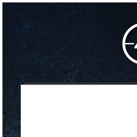
INICIO
NOSOTROS
/
/
/
Sello de ruptura pa
Inicio
Aire Comprimido
Accesorios