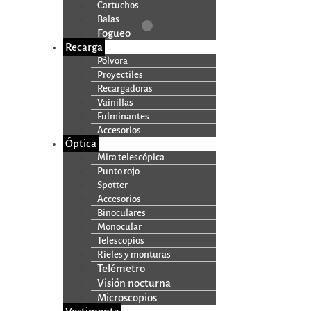
Cartuchos
Balas
Fogueo
Recarga
Pólvora
Proyectiles
Recargadoras
Vainillas
Fulminantes
Accesorios
Óptica
Mira telescópica
Punto rojo
Spotter
Accesorios
Binoculares
Monocular
Telescopios
Rieles y monturas
Telémetro
Visión nocturna
Microscopios