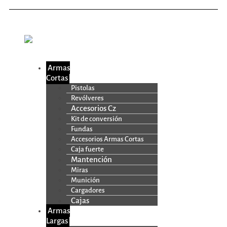
Armas
Cortas
Pistolas
Revólveres
Accesorios Cz
Kit de conversión
Fundas
Accesorios Armas Cortas
Caja fuerte
Mantención
Miras
Munición
Cargadores
Cajas
Armas
Largas