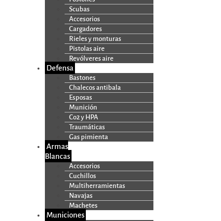
Scubas
Accesorios
Cargadores
Rieles y monturas
Pistolas aire
Revólveres aire
Defensa
Bastones
Chalecos antibala
Esposas
Munición
Co2 y HPA
Traumáticas
Gas pimienta
Armas
Blancas
Accesorios
Cuchillos
Multiherramientas
Navajas
Machetes
Municiones