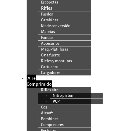
Escopetas
Rifles
Fusiles
Carabinas
Kit de conversión
Maletas
Fundas
Accesorios
Máq. Platilleras
Caja fuerte
Rieles y monturas
Cartuchos
Cargadores
Aire
Comprimido
Rifles aire
Nitro piston
PCP
Co2
Airsoft
Bombines
Compresores
Postones