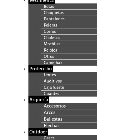
Vestimenta
Botas
Chaquetas
Pantalones
Poleras
Gorros
Chalecos
Mochilas
Relojes
Otros
Camelbak
Protección
Lentes
Auditivos
Caja fuerte
Guantes
Arquería
Accesorios
Arcos
Ballestas
Flechas
Outdoor
Gases