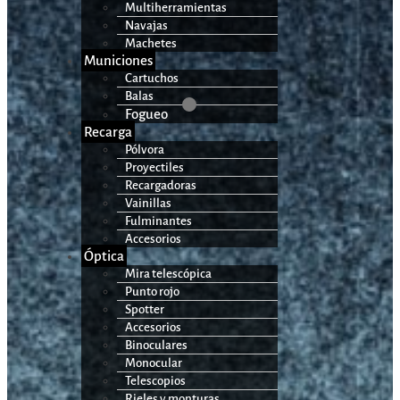
Multiherramientas
Navajas
Machetes
Municiones
Cartuchos
Balas
Fogueo
Recarga
Pólvora
Proyectiles
Recargadoras
Vainillas
Fulminantes
Accesorios
Óptica
Mira telescópica
Punto rojo
Spotter
Accesorios
Binoculares
Monocular
Telescopios
Rieles y monturas