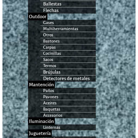
Ballestas
Flechas
Outdoor
Gases
Multiherramientas
Otros
Bastones
Carpas
Cocinillas
Sacos
Termos
Brújulas
Detectores de metales
Mantención
Paños
Pavones
Aceites
Baquetas
Accesorios
Iluminación
Linternas
Juguetería