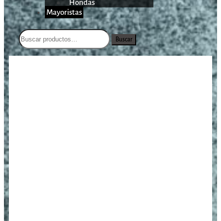
Hondas
Mayoristas
Buscar
/
/
/
Aceite limpiador para acabado
Inicio
Mantención
Pavones
de madera nogal