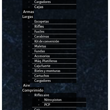
Cargadores
Cajas
Armas
Largas
Escopetas
Rifles
Fusiles
Carabinas
Kit de conversión
Maletas
Fundas
Accesorios
Máq. Platilleras
Caja fuerte
Rieles y monturas
Cartuchos
Cargadores
Aire
Comprimido
Rifles aire
Nitro piston
PCP
Co2