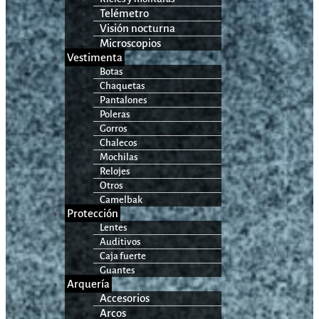
Telémetro
Visión nocturna
Microscopios
Vestimenta
Botas
Chaquetas
Pantalones
Poleras
Gorros
Chalecos
Mochilas
Relojes
Otros
Camelbak
Protección
Lentes
Auditivos
Caja fuerte
Guantes
Arquería
Accesorios
Arcos