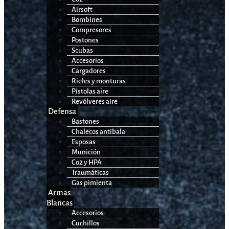
Airsoft
Bombines
Compresores
Postones
Scubas
Accesorios
Cargadores
Rieles y monturas
Pistolas aire
Revólveres aire
Defensa
Bastones
Chalecos antibala
Esposas
Munición
Co2 y HPA
Traumáticas
Gas pimienta
Armas
Blancas
Accesorios
Cuchillos