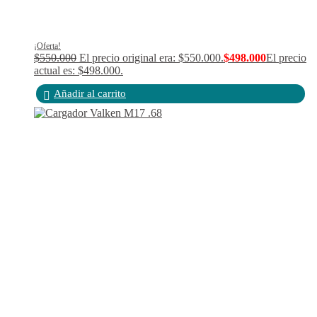
¡Oferta!
$
550.000
El precio original era: $550.000.
$
498.000
El precio
actual es: $498.000.
Añadir al carrito