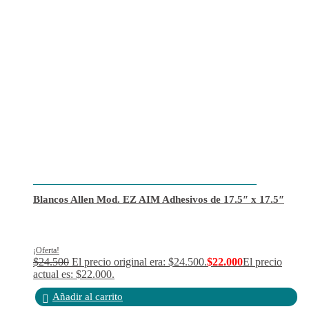
Blancos Allen Mod. EZ AIM Adhesivos de 17.5″ x 17.5″
¡Oferta!
$
24.500
El precio original era: $24.500.
$
22.000
El precio
actual es: $22.000.
Añadir al carrito