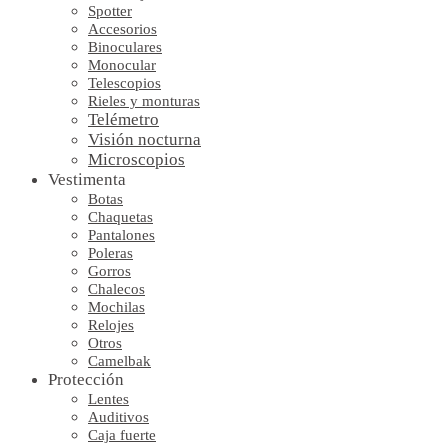
Spotter
Accesorios
Binoculares
Monocular
Telescopios
Rieles y monturas
Telémetro
Visión nocturna
Microscopios
Vestimenta
Botas
Chaquetas
Pantalones
Poleras
Gorros
Chalecos
Mochilas
Relojes
Otros
Camelbak
Protección
Lentes
Auditivos
Caja fuerte