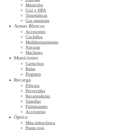
Munición
Co2 y HPA
Traumáticas
Gas pimienta
Armas Blancas
Accesorios
Cuchillos
Multiherramientas
Navajas
Machetes
Municiones
Cartuchos
Balas
Fogueo
Recarga
Pólvora
Proyectiles
Recargadoras
Vainillas
Fulminantes
Accesorios
Óptica
Mira telescópica
Punto rojo