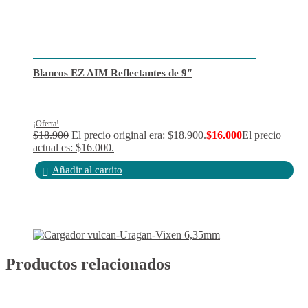
Blancos EZ AIM Reflectantes de 9″
¡Oferta!
$
18.900
El precio original era: $18.900.
$
16.000
El precio
actual es: $16.000.
Añadir al carrito
Productos relacionados