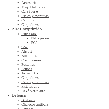
Accesorios
Máq. Platilleras
Caja fuerte
Rieles y monturas
Cartuchos
Cargadores
Aire Comprimido
Rifles aire
Nitro piston
PCP
Co2
Airsoft
Bombines
Compresores
Postones
Scubas
Accesorios
Cargadores
Rieles y monturas
Pistolas aire
Revólveres aire
Defensa
Bastones
Chalecos antibala
Esposas