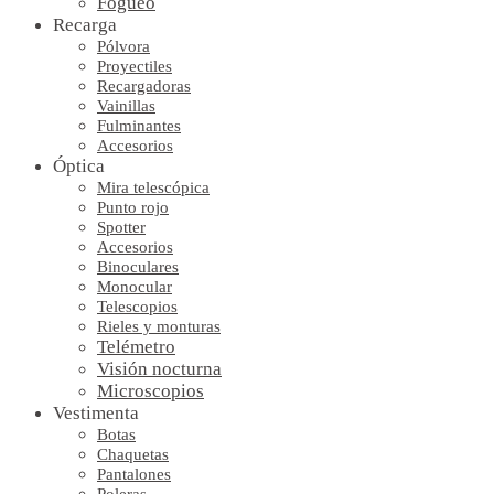
Fogueo
Recarga
Pólvora
Proyectiles
Recargadoras
Vainillas
Fulminantes
Accesorios
Óptica
Mira telescópica
Punto rojo
Spotter
Accesorios
Binoculares
Monocular
Telescopios
Rieles y monturas
Telémetro
Visión nocturna
Microscopios
Vestimenta
Botas
Chaquetas
Pantalones