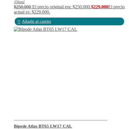
¡Oferta!
$
250.000
El precio original era: $250.000.
$
229.000
El precio
actual es: $229.000.
Añadir al carrito
Bípode Atlas BT65 LW17 CAL