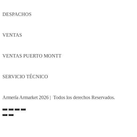
+56940182359
DESPACHOS
+56 9 3957 6888
VENTAS
ventas.armarket@gmail.com
VENTAS PUERTO MONTT
ventas.armarket.pmontt@gmail.com
SERVICIO TÉCNICO
armarketpostventa@gmail.com
Armería Armarket 2026 | Todos los derechos Reservados.