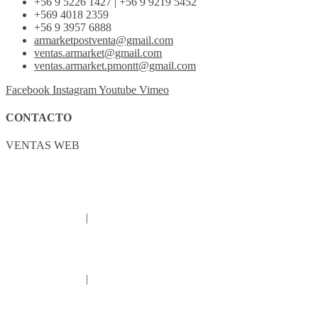
+56 9 5226 1427 | +56 9 9219 5452
+569 4018 2359
+56 9 3957 6888
armarketpostventa@gmail.com
ventas.armarket@gmail.com
ventas.armarket.pmontt@gmail.com
Facebook
Instagram
Youtube
Vimeo
CONTACTO
VENTAS WEB
+56 9 3957 6888
PASEO BULNES 119
+56 9 9810 8369
|
+56 9 9810 8036
+56 9 3957 6887
ZENTENO 145 B
+56 9 5226 1427
|
+56 9 9219 5452
SERRANO 170, Puerto Montt