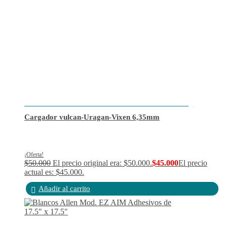
Cargador vulcan-Uragan-Vixen 6,35mm
¡Oferta!
$
50.000
El precio original era: $50.000.
$
45.000
El precio
actual es: $45.000.
Añadir al carrito