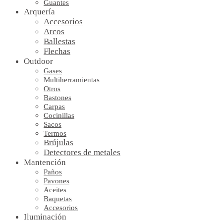
Guantes
Arquería
Accesorios
Arcos
Ballestas
Flechas
Outdoor
Gases
Multiherramientas
Otros
Bastones
Carpas
Cocinillas
Sacos
Termos
Brújulas
Detectores de metales
Mantención
Paños
Pavones
Aceites
Baquetas
Accesorios
Iluminación