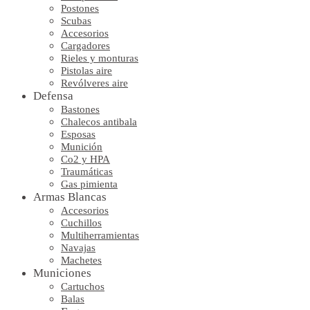
Postones
Scubas
Accesorios
Cargadores
Rieles y monturas
Pistolas aire
Revólveres aire
Defensa
Bastones
Chalecos antibala
Esposas
Munición
Co2 y HPA
Traumáticas
Gas pimienta
Armas Blancas
Accesorios
Cuchillos
Multiherramientas
Navajas
Machetes
Municiones
Cartuchos
Balas