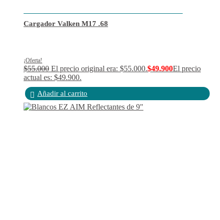
Cargador Valken M17 .68
¡Oferta!
$
55.000
El precio original era: $55.000.
$
49.900
El precio
actual es: $49.900.
Añadir al carrito