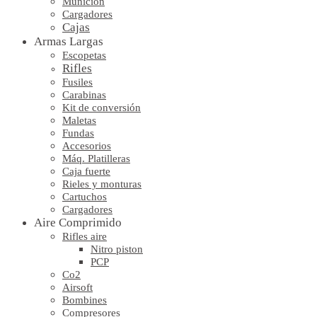
Munición
Cargadores
Cajas
Armas Largas
Escopetas
Rifles
Fusiles
Carabinas
Kit de conversión
Maletas
Fundas
Accesorios
Máq. Platilleras
Caja fuerte
Rieles y monturas
Cartuchos
Cargadores
Aire Comprimido
Rifles aire
Nitro piston
PCP
Co2
Airsoft
Bombines
Compresores