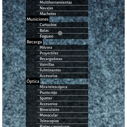
Multiherramientas
Navajas
Machetes
Municiones
Cartuchos
Balas
Fogueo
Recarga
Pólvora
Proyectiles
Recargadoras
Vainillas
Fulminantes
Accesorios
Óptica
Mira telescópica
Punto rojo
Spotter
Accesorios
Binoculares
Monocular
Telescopios
Rieles y monturas