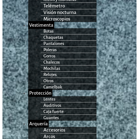
Telémetro
Visión nocturna
Microscopios
Vestimenta
Botas
Chaquetas
Pantalones
Poleras
Gorros
Chalecos
Mochilas
Relojes
Otros
Camelbak
Protección
Lentes
Auditivos
Caja fuerte
Guantes
Arquería
Accesorios
Arcos