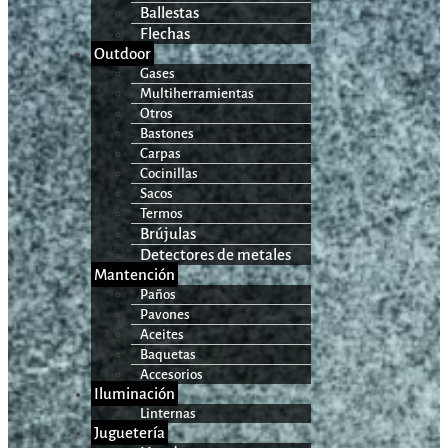
Ballestas
Flechas
Outdoor
Gases
Multiherramientas
Otros
Bastones
Carpas
Cocinillas
Sacos
Termos
Brújulas
Detectores de metales
Mantención
Paños
Pavones
Aceites
Baquetas
Accesorios
Iluminación
Linternas
Juguetería