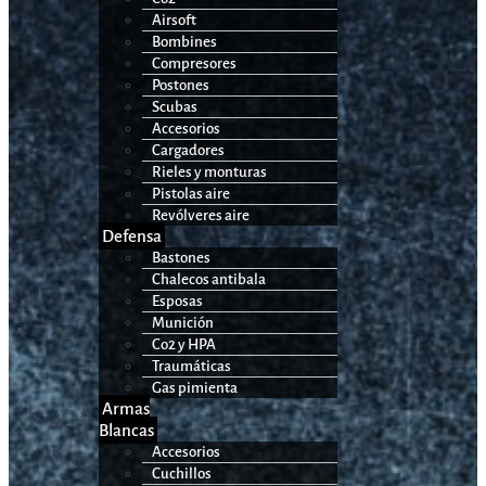
Airsoft
Bombines
Compresores
Postones
Scubas
Accesorios
Cargadores
Rieles y monturas
Pistolas aire
Revólveres aire
Defensa
Bastones
Chalecos antibala
Esposas
Munición
Co2 y HPA
Traumáticas
Gas pimienta
Armas
Blancas
Accesorios
Cuchillos