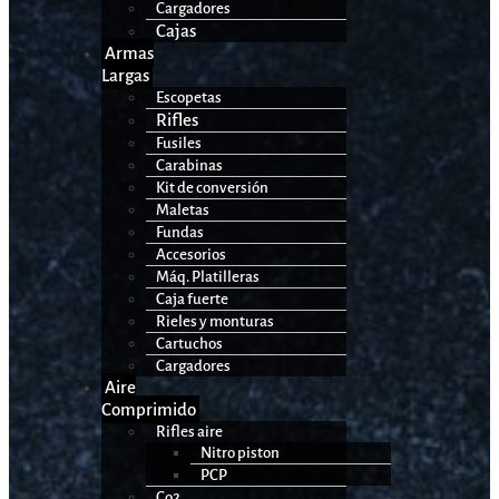
Cargadores
Cajas
Armas
Largas
Escopetas
Rifles
Fusiles
Carabinas
Kit de conversión
Maletas
Fundas
Accesorios
Máq. Platilleras
Caja fuerte
Rieles y monturas
Cartuchos
Cargadores
Aire
Comprimido
Rifles aire
Nitro piston
PCP
Co2