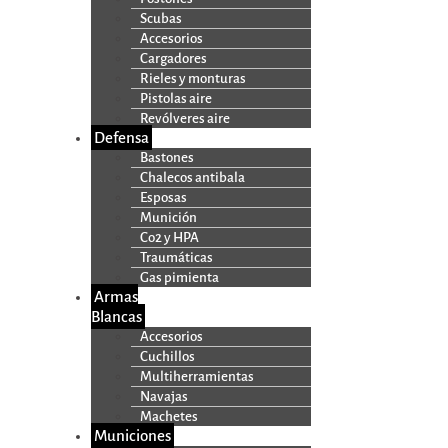
Scubas
Accesorios
Cargadores
Rieles y monturas
Pistolas aire
Revólveres aire
Defensa
Bastones
Chalecos antibala
Esposas
Munición
Co2 y HPA
Traumáticas
Gas pimienta
Armas
Blancas
Accesorios
Cuchillos
Multiherramientas
Navajas
Machetes
Municiones