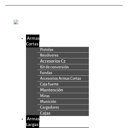
Armas
Cortas
Pistolas
Revólveres
Accesorios Cz
Kit de conversión
Fundas
Accesorios Armas Cortas
Caja fuerte
Mantención
Miras
Munición
Cargadores
Cajas
Armas
Largas