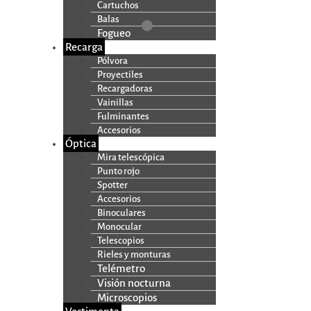
Cartuchos
Balas
Fogueo
Recarga
Pólvora
Proyectiles
Recargadoras
Vainillas
Fulminantes
Accesorios
Óptica
Mira telescópica
Punto rojo
Spotter
Accesorios
Binoculares
Monocular
Telescopios
Rieles y monturas
Telémetro
Visión nocturna
Microscopios