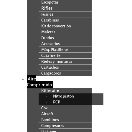
Escopetas
Rifles
Fusiles
Carabinas
Kit de conversión
Maletas
Fundas
Accesorios
Máq. Platilleras
Caja fuerte
Rieles y monturas
Cartuchos
Cargadores
Aire
Comprimido
Rifles aire
Nitro piston
PCP
Co2
Airsoft
Bombines
Compresores
Postones