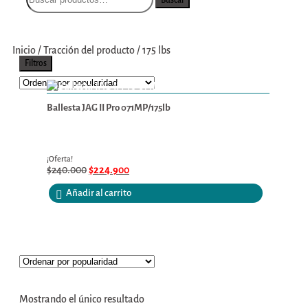
Inicio
/
Tracción del producto
/
175 lbs
Filtros
Ballesta JAG II Pro 071MP/175lb
¡Oferta!
$
240.000
$
224.900
Añadir al carrito
Mostrando el único resultado