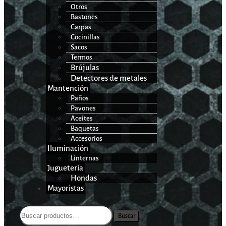
Otros
Bastones
Carpas
Cocinillas
Sacos
Termos
Brújulas
Detectores de metales
Mantención
Paños
Pavones
Aceites
Baquetas
Accesorios
Iluminación
Linternas
Juguetería
Hondas
Mayoristas
Buscar