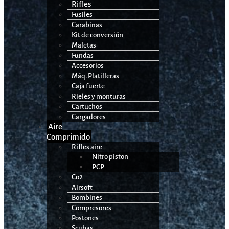
Rifles
Fusiles
Carabinas
Kit de conversión
Maletas
Fundas
Accesorios
Máq. Platilleras
Caja fuerte
Rieles y monturas
Cartuchos
Cargadores
Aire
Comprimido
Rifles aire
Nitro piston
PCP
Co2
Airsoft
Bombines
Compresores
Postones
Scubas