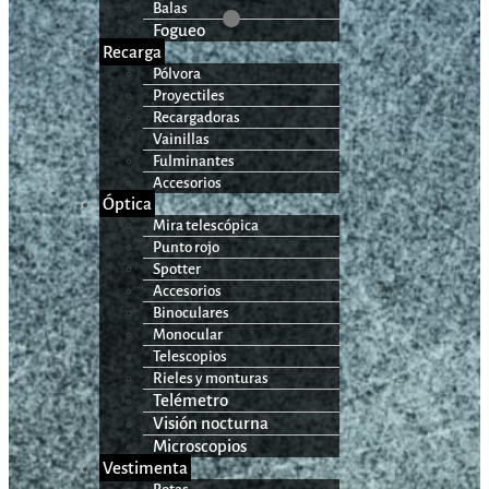
Balas
Fogueo
Recarga
Pólvora
Proyectiles
Recargadoras
Vainillas
Fulminantes
Accesorios
Óptica
Mira telescópica
Punto rojo
Spotter
Accesorios
Binoculares
Monocular
Telescopios
Rieles y monturas
Telémetro
Visión nocturna
Microscopios
Vestimenta