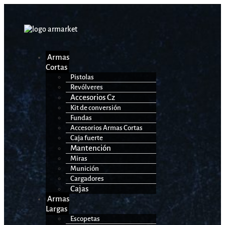
Armas
Cortas
Pistolas
Revólveres
Accesorios Cz
Kit de conversión
Fundas
Accesorios Armas Cortas
Caja fuerte
Mantención
Miras
Munición
Cargadores
Cajas
Armas
Largas
Escopetas