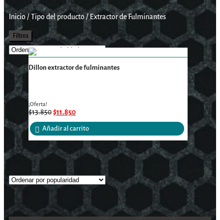
Inicio
/
Tipo del producto
/
Extractor de Fulminantes
Filtros
Dillon extractor de fulminantes
¡Oferta!
$
13.850
$
11.850
Añadir al carrito