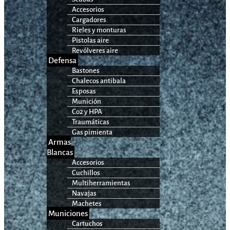
Accesorios
Cargadores
Rieles y monturas
Pistolas aire
Revólveres aire
Defensa
Bastones
Chalecos antibala
Esposas
Munición
Co2 y HPA
Traumáticas
Gas pimienta
Armas
Blancas
Accesorios
Cuchillos
Multiherramientas
Navajas
Machetes
Municiones
Cartuchos