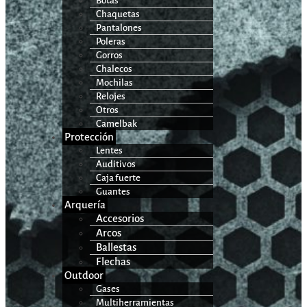
Botas
Chaquetas
Pantalones
Poleras
Gorros
Chalecos
Mochilas
Relojes
Otros
Camelbak
Protección
Lentes
Auditivos
Caja fuerte
Guantes
Arquería
Accesorios
Arcos
Ballestas
Flechas
Outdoor
Gases
Multiherramientas