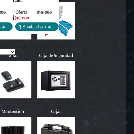
und.
000
¡Oferta!
$
18.000
$
16.000
rito
Añadir al carrito
Miras
Caja de Seguridad
Mantención
Cajas