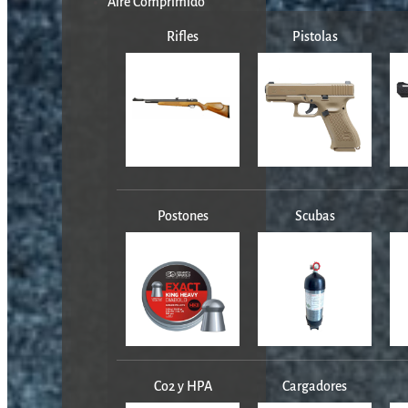
Aire Comprimido
Rifles
Pistolas
Postones
Scubas
Co2 y HPA
Cargadores