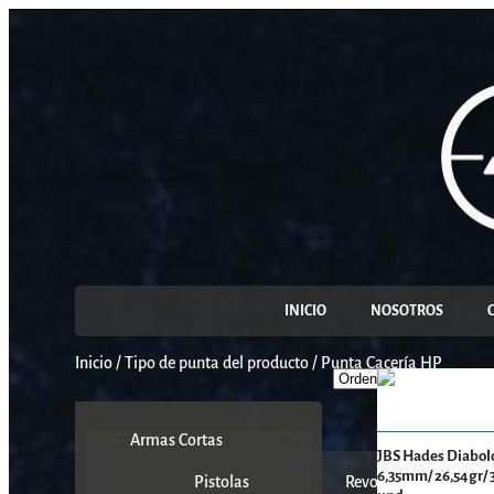
INICIO
NOSOTROS
Inicio
/
Tipo de punta del producto
/
Punta Cacería HP
Armas Cortas
JBS Hades Diabol
6,35mm/ 26,54gr/ 
Pistolas
Revolveres
K