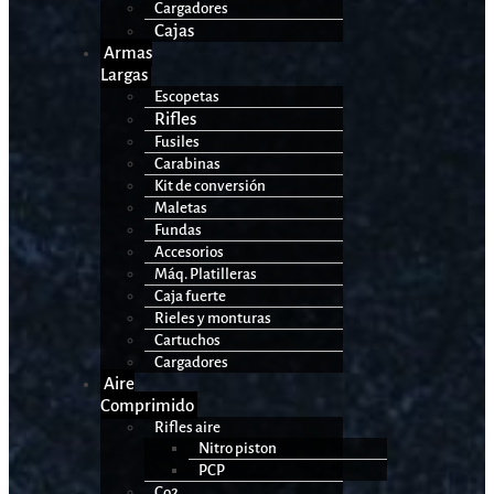
Cargadores
Cajas
Armas
Largas
Escopetas
Rifles
Fusiles
Carabinas
Kit de conversión
Maletas
Fundas
Accesorios
Máq. Platilleras
Caja fuerte
Rieles y monturas
Cartuchos
Cargadores
Aire
Comprimido
Rifles aire
Nitro piston
PCP
Co2