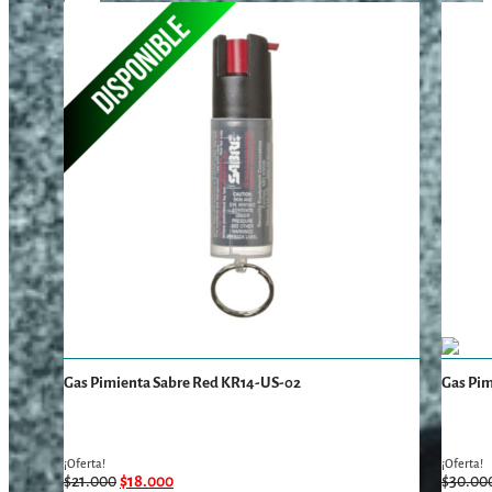
→
Gas Pimienta Sabre Red KR14-US-02
Gas Pi
¡Oferta!
¡Oferta!
$
21.000
$
18.000
$
30.00