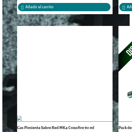
Añadir al carrito
Aña
Gas Pimienta Sabre Red MK4 Crossfire 90 ml
Pack de