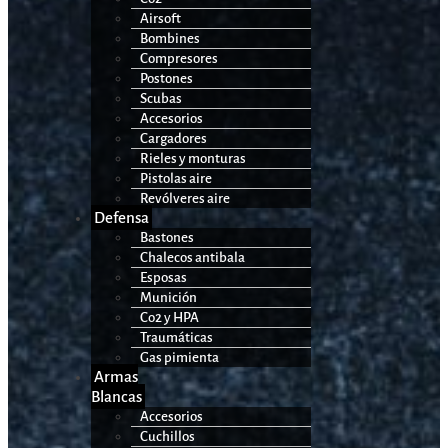
Airsoft
Bombines
Compresores
Postones
Scubas
Accesorios
Cargadores
Rieles y monturas
Pistolas aire
Revólveres aire
Defensa
Bastones
Chalecos antibala
Esposas
Munición
Co2 y HPA
Traumáticas
Gas pimienta
Armas
Blancas
Accesorios
Cuchillos