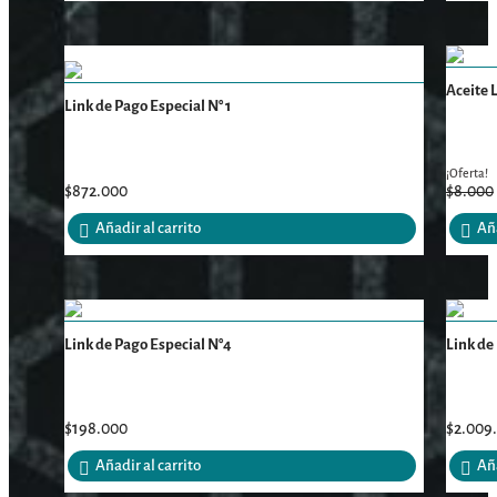
Aceite 
Link de Pago Especial N° 1
¡Oferta!
$
872.000
$
8.000
Añadir al carrito
Aña
Link de Pago Especial N°4
Link de
$
198.000
$
2.009
Añadir al carrito
Aña