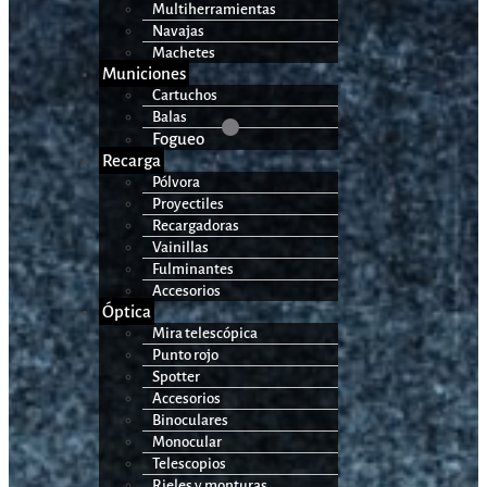
Multiherramientas
Navajas
Machetes
Municiones
Cartuchos
Balas
Fogueo
Recarga
Pólvora
Proyectiles
Recargadoras
Vainillas
Fulminantes
Accesorios
Óptica
Mira telescópica
Punto rojo
Spotter
Accesorios
Binoculares
Monocular
Telescopios
Rieles y monturas