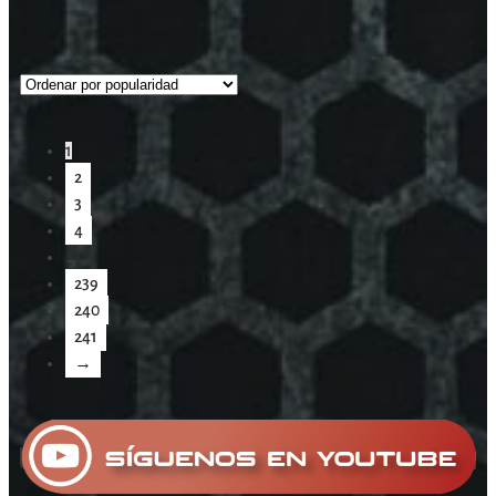
1
2
3
4
…
239
240
241
→