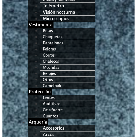
Telémetro
Visión nocturna
Microscopios
Vestimenta
Botas
Chaquetas
Pantalones
Poleras
Gorros
Chalecos
Mochilas
Relojes
Otros
Camelbak
Protección
Lentes
Auditivos
Caja fuerte
Guantes
Arquería
Accesorios
Arcos