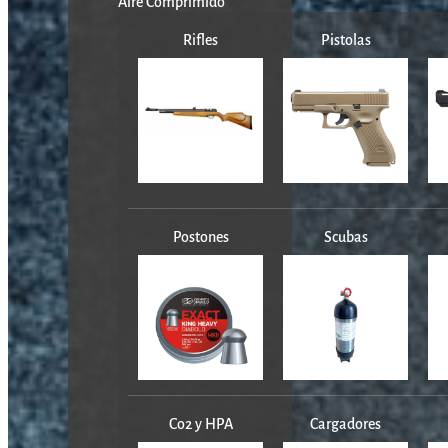
Aire Comprimido
Rifles
Pistolas
Postones
Scubas
Co2 y HPA
Cargadores