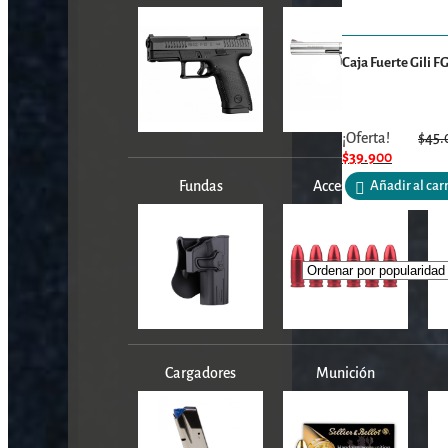
Caja Fuerte Gili 
¡Oferta!
$
45.
$
39.900
Fundas
Accesorios
Añadir al car
Cargadores
Munición