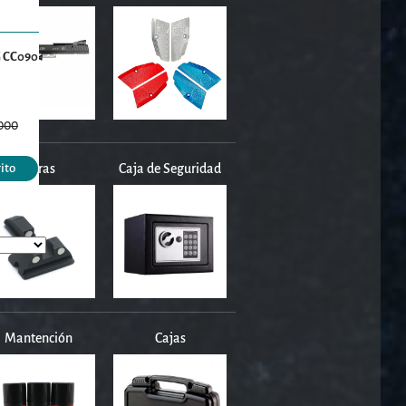
FG CC090
000
Miras
Caja de Seguridad
rito
Mantención
Cajas