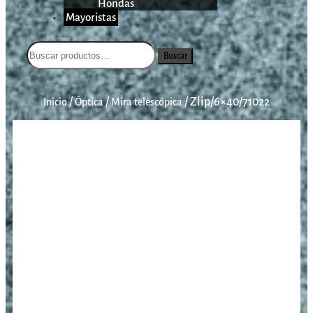
Hondas
Mayoristas
Buscar
/
/
/
Zlip/6×40/71022
Inicio
Óptica
Mira telescópica