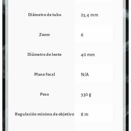
Diámetro de tubo
25,4 mm
Zoom
6
Diámetro de lente
40 mm
Plano focal
N/A
Peso
330 g
Regulación mínima de objetivo
8 m