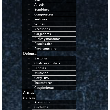
Airsoft
Bombines
Compresores
Postones
Scubas
Accesorios
Cargadores
Rieles y monturas
Pistolas aire
Revólveres aire
Defensa
Bastones
Chalecos antibala
Esposas
Munición
Co2 y HPA
Traumáticas
Gas pimienta
Armas
Blancas
Accesorios
Cuchillos