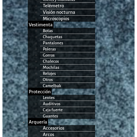
Telémetro
Visión nocturna
Microscopios
Vestimenta
Botas
Chaquetas
Pantalones
Poleras
Gorros
Chalecos
Mochilas
Relojes
Otros
Camelbak
Protección
Lentes
Auditivos
Caja fuerte
Guantes
Arquería
Accesorios
Arcos