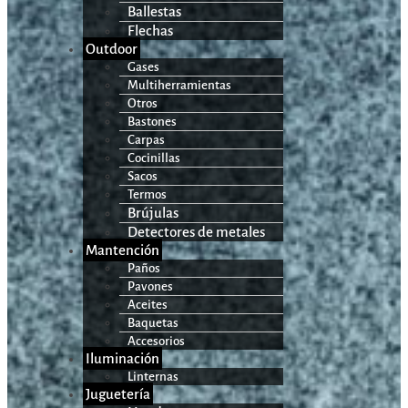
Ballestas
Flechas
Outdoor
Gases
Multiherramientas
Otros
Bastones
Carpas
Cocinillas
Sacos
Termos
Brújulas
Detectores de metales
Mantención
Paños
Pavones
Aceites
Baquetas
Accesorios
Iluminación
Linternas
Juguetería