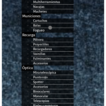
Multiherramientas
Navajas
Machetes
Municiones
Cartuchos
Balas
Fogueo
Recarga
Pólvora
Proyectiles
Recargadoras
Vainillas
Fulminantes
Accesorios
Óptica
Mira telescópica
Punto rojo
Spotter
Accesorios
Binoculares
Monocular
Telescopios
Rieles y monturas