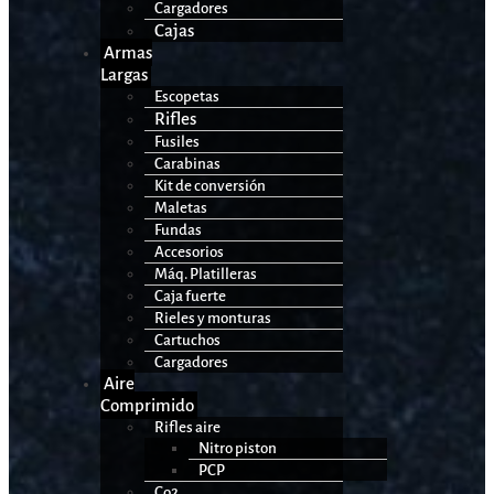
Cargadores
Cajas
Armas
Largas
Escopetas
Rifles
Fusiles
Carabinas
Kit de conversión
Maletas
Fundas
Accesorios
Máq. Platilleras
Caja fuerte
Rieles y monturas
Cartuchos
Cargadores
Aire
Comprimido
Rifles aire
Nitro piston
PCP
Co2