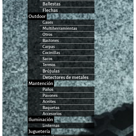
Ballestas
Flechas
Outdoor
Gases
Multiherramientas
Otros
Bastones
Carpas
Cocinillas
Sacos
Termos
Brújulas
Detectores de metales
Mantención
Paños
Pavones
Aceites
Baquetas
Accesorios
Iluminación
Linternas
Juguetería