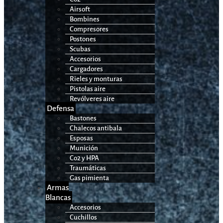
Airsoft
Bombines
Compresores
Postones
Scubas
Accesorios
Cargadores
Rieles y monturas
Pistolas aire
Revólveres aire
Defensa
Bastones
Chalecos antibala
Esposas
Munición
Co2 y HPA
Traumáticas
Gas pimienta
Armas
Blancas
Accesorios
Cuchillos