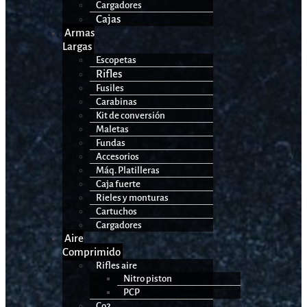
Cargadores
Cajas
Armas
Largas
Escopetas
Rifles
Fusiles
Carabinas
Kit de conversión
Maletas
Fundas
Accesorios
Máq. Platilleras
Caja fuerte
Rieles y monturas
Cartuchos
Cargadores
Aire
Comprimido
Rifles aire
Nitro piston
PCP
Co2