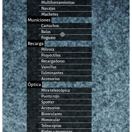
Multiherramientas
Navajas
Machetes
Municiones
Cartuchos
Balas
Fogueo
Recarga
Pólvora
Proyectiles
Recargadoras
Vainillas
Fulminantes
Accesorios
Óptica
Mira telescópica
Punto rojo
Spotter
Accesorios
Binoculares
Monocular
Telescopios
Rieles y monturas