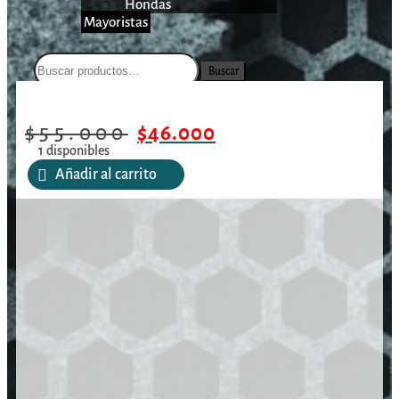
Hondas
Mayoristas
Buscar
/
/
/
Trípode Konus Pod-8 / 1958
Inicio
Armas largas
Accesorios
$
55.000
$
46.000
1 disponibles
Añadir al carrito