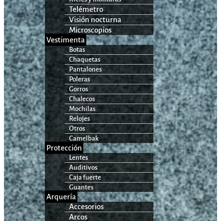
Telémetro
Visión nocturna
Microscopios
Vestimenta
Botas
Chaquetas
Pantalones
Poleras
Gorros
Chalecos
Mochilas
Relojes
Otros
Camelbak
Protección
Lentes
Auditivos
Caja fuerte
Guantes
Arquería
Accesorios
Arcos