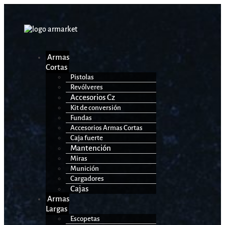
Armas
Cortas
Pistolas
Revólveres
Accesorios Cz
Kit de conversión
Fundas
Accesorios Armas Cortas
Caja fuerte
Mantención
Miras
Munición
Cargadores
Cajas
Armas
Largas
Escopetas