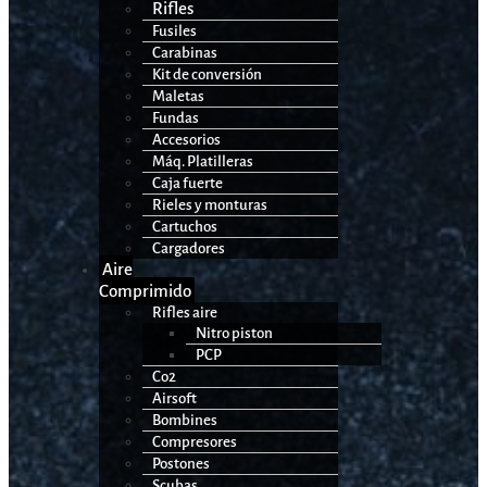
Rifles
Fusiles
Carabinas
Kit de conversión
Maletas
Fundas
Accesorios
Máq. Platilleras
Caja fuerte
Rieles y monturas
Cartuchos
Cargadores
Aire
Comprimido
Rifles aire
Nitro piston
PCP
Co2
Airsoft
Bombines
Compresores
Postones
Scubas