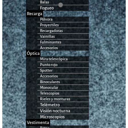
Balas
Fogueo
Recarga
Pólvora
Proyectiles
Recargadoras
Vainillas
Fulminantes
Accesorios
Óptica
Mira telescópica
Punto rojo
Spotter
Accesorios
Binoculares
Monocular
Telescopios
Rieles y monturas
Telémetro
Visión nocturna
Microscopios
Vestimenta