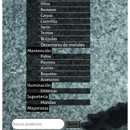
Otros
Bastones
Carpas
Cocinillas
Sacos
Termos
Brújulas
Detectores de metales
Mantención
Paños
Pavones
Aceites
Baquetas
Accesorios
Iluminación
Linternas
Juguetería
Hondas
Mayoristas
Buscar