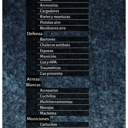
Accesorios
Cargadores
Rieles y monturas
Pistolas aire
Revólveres aire
Defensa
Bastones
Chalecos antibala
Esposas
Munición
Co2 y HPA
Traumáticas
Gas pimienta
Armas
Blancas
Accesorios
Cuchillos
Multiherramientas
Navajas
Machetes
Municiones
Cartuchos