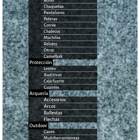
Botas
Chaquetas
Pantalones
Poleras
Gorros
Chalecos
Mochilas
Relojes
Otros
Camelbak
Protección
Lentes
Auditivos
Caja fuerte
Guantes
Arquería
Accesorios
Arcos
Ballestas
Flechas
Outdoor
Gases
Multiherramientas