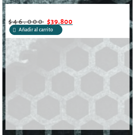
/
/
/
Toallitas de Limpieza para
Inicio
Mantención
Paños
manos Lead Scrubber
$
46.000
$
39.800
Añadir al carrito