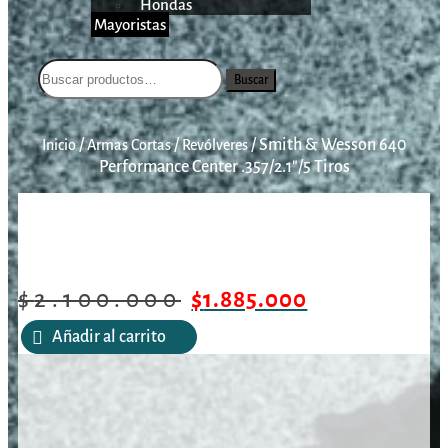
Hondas
Mayoristas
Buscar
/
/
/
Smith & Wesson 640
Inicio
Armas Cortas
Revólveres
Performance Center .357/2.1″/5 Tiros
$
2.100.000
$
1.885.000
Añadir al carrito