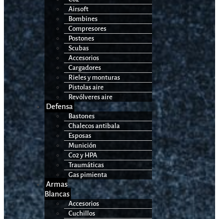
Airsoft
Bombines
Compresores
Postones
Scubas
Accesorios
Cargadores
Rieles y monturas
Pistolas aire
Revólveres aire
Defensa
Bastones
Chalecos antibala
Esposas
Munición
Co2 y HPA
Traumáticas
Gas pimienta
Armas
Blancas
Accesorios
Cuchillos