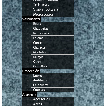
Telémetro
Visión nocturna
Microscopios
Vestimenta
Botas
Chaquetas
Pantalones
Poleras
Gorros
Chalecos
Mochilas
Relojes
Otros
Camelbak
Protección
Lentes
Auditivos
Caja fuerte
Guantes
Arquería
Accesorios
Arcos