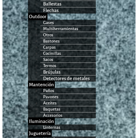
Ballestas
Flechas
Outdoor
Gases
Multiherramientas
Otros
Bastones
Carpas
Cocinillas
Sacos
Termos
Brújulas
Detectores de metales
Mantención
Paños
Pavones
Aceites
Baquetas
Accesorios
Iluminación
Linternas
Juguetería