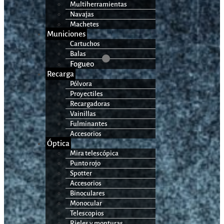
Multiherramientas
Navajas
Machetes
Municiones
Cartuchos
Balas
Fogueo
Recarga
Pólvora
Proyectiles
Recargadoras
Vainillas
Fulminantes
Accesorios
Óptica
Mira telescópica
Punto rojo
Spotter
Accesorios
Binoculares
Monocular
Telescopios
Rieles y monturas