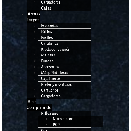
Cargadores
Cajas
Armas
Largas
Escopetas
Rifles
Fusiles
Carabinas
Kit de conversión
Maletas
Fundas
Accesorios
Máq. Platilleras
Caja fuerte
Rieles y monturas
Cartuchos
Cargadores
Aire
Comprimido
Rifles aire
Nitro piston
PCP
Co2