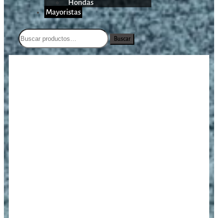
Hondas
Mayoristas
Buscar
/
/
/
Sig Sauer P320 X Five Legion
Inicio
Armas Cortas
Pistolas
9mm/5″/17 Tiros