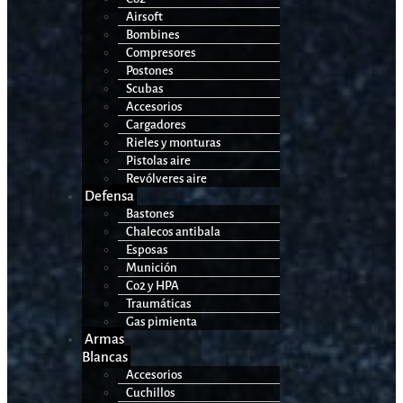
Airsoft
Bombines
Compresores
Postones
Scubas
Accesorios
Cargadores
Rieles y monturas
Pistolas aire
Revólveres aire
Defensa
Bastones
Chalecos antibala
Esposas
Munición
Co2 y HPA
Traumáticas
Gas pimienta
Armas
Blancas
Accesorios
Cuchillos