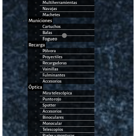
Multiherramientas
Navajas
Machetes
Municiones
Cartuchos
Balas
Fogueo
Recarga
Pólvora
Proyectiles
Recargadoras
Vainillas
Fulminantes
Accesorios
Óptica
Mira telescópica
Punto rojo
Spotter
Accesorios
Binoculares
Monocular
Telescopios
Rieles y monturas