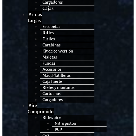
Cargadores
Cajas
Armas
Largas
Escopetas
Rifles
Fusiles
Carabinas
Kit de conversión
Maletas
Fundas
Accesorios
Máq. Platilleras
Caja fuerte
Rieles y monturas
Cartuchos
Cargadores
Aire
Comprimido
Rifles aire
Nitro piston
PCP
Co2