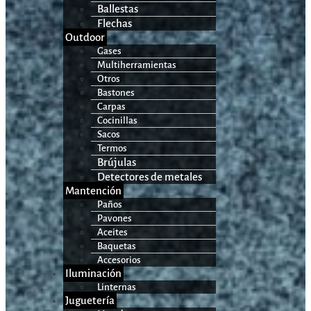
Ballestas
Flechas
Outdoor
Gases
Multiherramientas
Otros
Bastones
Carpas
Cocinillas
Sacos
Termos
Brújulas
Detectores de metales
Mantención
Paños
Pavones
Aceites
Baquetas
Accesorios
Iluminación
Linternas
Juguetería