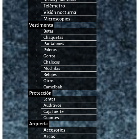
Telémetro
Visión nocturna
Microscopios
Vestimenta
Botas
Chaquetas
Pantalones
Poleras
Gorros
Chalecos
Mochilas
Relojes
Otros
Camelbak
Protección
Lentes
Auditivos
Caja fuerte
Guantes
Arquería
Accesorios
Arcos