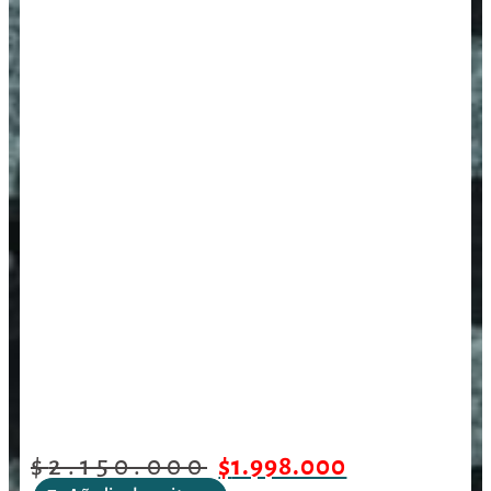
$
2.150.000
$
1.998.000