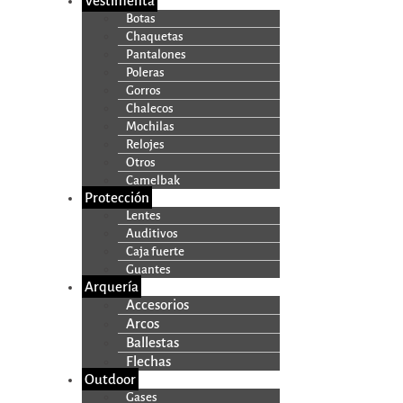
Vestimenta
Botas
Chaquetas
Pantalones
Poleras
Gorros
Chalecos
Mochilas
Relojes
Otros
Camelbak
Protección
Lentes
Auditivos
Caja fuerte
Guantes
Arquería
Accesorios
Arcos
Ballestas
Flechas
Outdoor
Gases