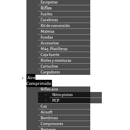
Escopetas
Rifles
Fusiles
Carabinas
Kit de conversión
Maletas
Fundas
Accesorios
Máq. Platilleras
Caja fuerte
Rieles y monturas
Cartuchos
Cargadores
Aire
Comprimido
Rifles aire
Nitro piston
PCP
Co2
Airsoft
Bombines
Compresores
Postones