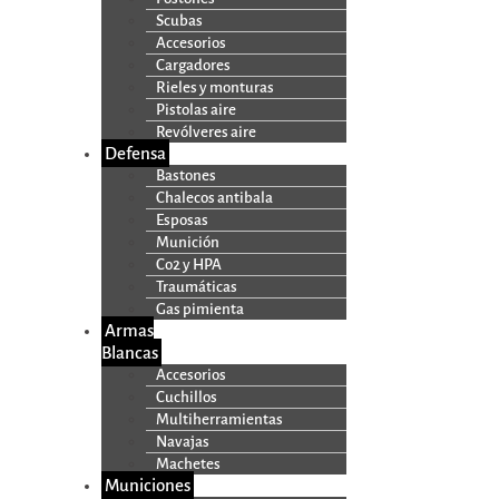
Scubas
Accesorios
Cargadores
Rieles y monturas
Pistolas aire
Revólveres aire
Defensa
Bastones
Chalecos antibala
Esposas
Munición
Co2 y HPA
Traumáticas
Gas pimienta
Armas
Blancas
Accesorios
Cuchillos
Multiherramientas
Navajas
Machetes
Municiones