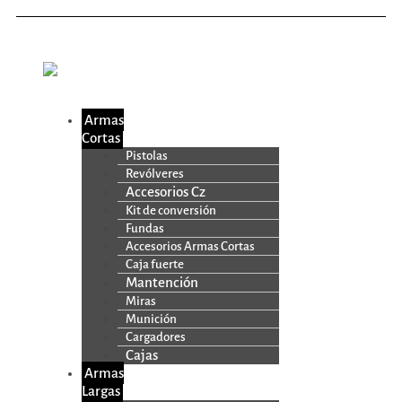
Armas
Cortas
Pistolas
Revólveres
Accesorios Cz
Kit de conversión
Fundas
Accesorios Armas Cortas
Caja fuerte
Mantención
Miras
Munición
Cargadores
Cajas
Armas
Largas