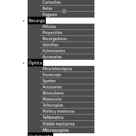
Cartuchos
Balas
Fogueo
Recarga
Pólvora
Proyectiles
Recargadoras
Vainillas
Fulminantes
Accesorios
Óptica
Mira telescópica
Punto rojo
Spotter
Accesorios
Binoculares
Monocular
Telescopios
Rieles y monturas
Telémetro
Visión nocturna
Microscopios