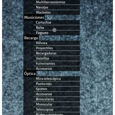
Multiherramientas
Navajas
Machetes
Municiones
Cartuchos
Balas
Fogueo
Recarga
Pólvora
Proyectiles
Recargadoras
Vainillas
Fulminantes
Accesorios
Óptica
Mira telescópica
Punto rojo
Spotter
Accesorios
Binoculares
Monocular
Telescopios
Rieles y monturas