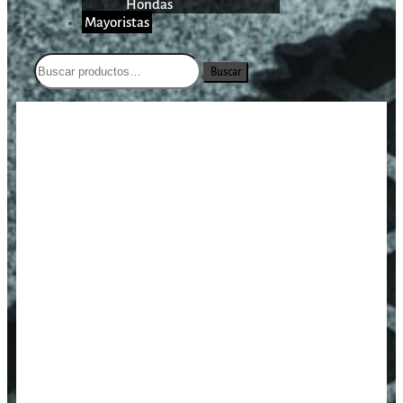
Hondas
Mayoristas
Buscar
/
/
/
Rotor para polvorera Hornady
Inicio
Recarga
Accesorios
0,5 – 17gr.