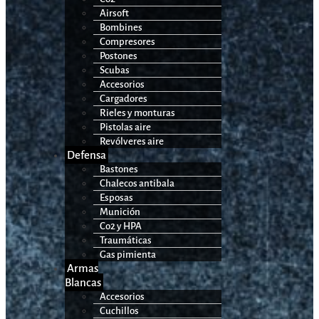
Airsoft
Bombines
Compresores
Postones
Scubas
Accesorios
Cargadores
Rieles y monturas
Pistolas aire
Revólveres aire
Defensa
Bastones
Chalecos antibala
Esposas
Munición
Co2 y HPA
Traumáticas
Gas pimienta
Armas
Blancas
Accesorios
Cuchillos