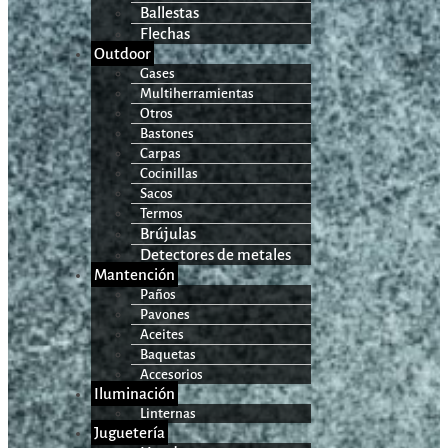
Ballestas
Flechas
Outdoor
Gases
Multiherramientas
Otros
Bastones
Carpas
Cocinillas
Sacos
Termos
Brújulas
Detectores de metales
Mantención
Paños
Pavones
Aceites
Baquetas
Accesorios
Iluminación
Linternas
Juguetería