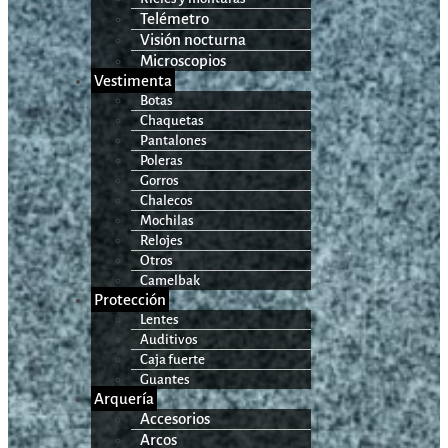
Telémetro
Visión nocturna
Microscopios
Vestimenta
Botas
Chaquetas
Pantalones
Poleras
Gorros
Chalecos
Mochilas
Relojes
Otros
Camelbak
Protección
Lentes
Auditivos
Caja fuerte
Guantes
Arquería
Accesorios
Arcos