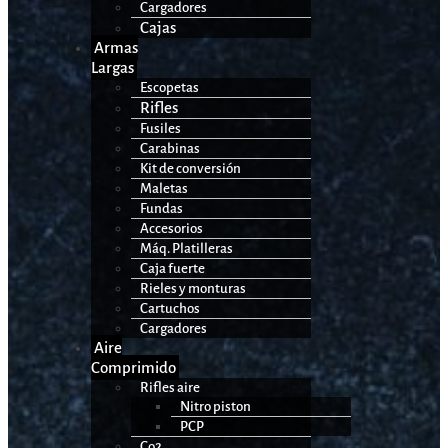
Cargadores
Cajas
Armas
Largas
Escopetas
Rifles
Fusiles
Carabinas
Kit de conversión
Maletas
Fundas
Accesorios
Máq. Platilleras
Caja fuerte
Rieles y monturas
Cartuchos
Cargadores
Aire
Comprimido
Rifles aire
Nitro piston
PCP
Co2