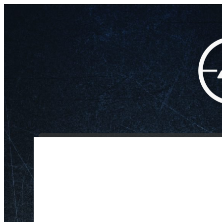
INICIO
NOSOTROS
/
/
/
Rifle Round 6,35 mm
Inicio
Aire Comprimido
Postones