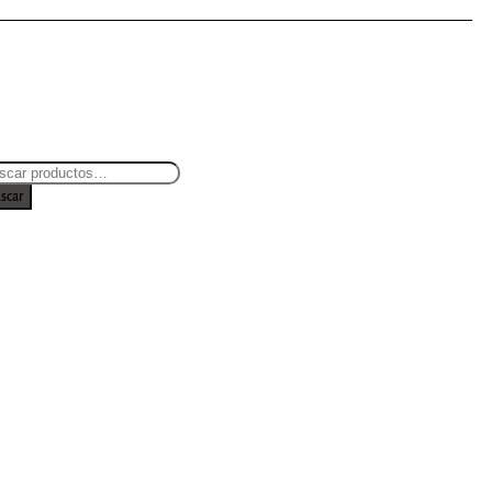
scar
et TV