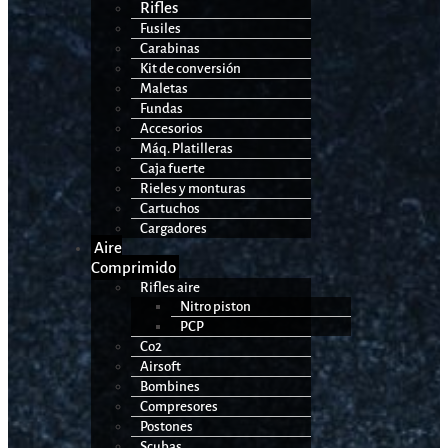
Rifles
Fusiles
Carabinas
Kit de conversión
Maletas
Fundas
Accesorios
Máq. Platilleras
Caja fuerte
Rieles y monturas
Cartuchos
Cargadores
Aire
Comprimido
Rifles aire
Nitro piston
PCP
Co2
Airsoft
Bombines
Compresores
Postones
Scubas