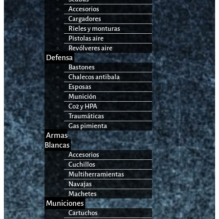
Accesorios
Cargadores
Rieles y monturas
Pistolas aire
Revólveres aire
Defensa
Bastones
Chalecos antibala
Esposas
Munición
Co2 y HPA
Traumáticas
Gas pimienta
Armas
Blancas
Accesorios
Cuchillos
Multiherramientas
Navajas
Machetes
Municiones
Cartuchos