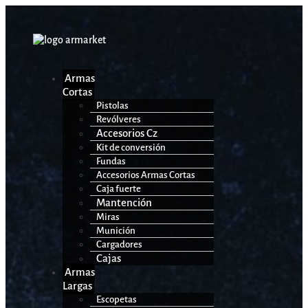
Armas
Cortas
Pistolas
Revólveres
Accesorios Cz
Kit de conversión
Fundas
Accesorios Armas Cortas
Caja fuerte
Mantención
Miras
Munición
Cargadores
Cajas
Armas
Largas
Escopetas