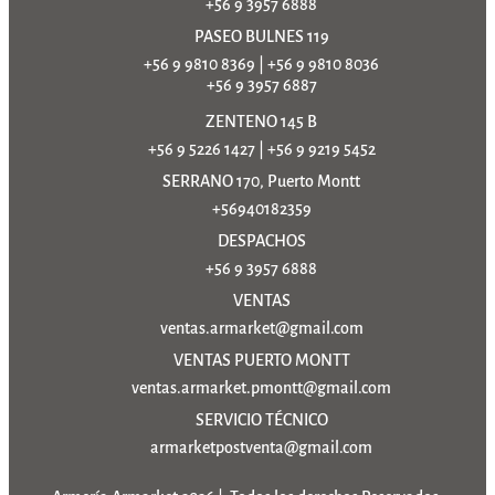
+56 9 3957 6888
PASEO BULNES 119
+56 9 9810 8369
|
+56 9 9810 8036
+56 9 3957 6887
ZENTENO 145 B
+56 9 5226 1427
|
+56 9 9219 5452
SERRANO 170, Puerto Montt
+56940182359
DESPACHOS
+56 9 3957 6888
VENTAS
ventas.armarket@gmail.com
VENTAS PUERTO MONTT
ventas.armarket.pmontt@gmail.com
SERVICIO TÉCNICO
armarketpostventa@gmail.com