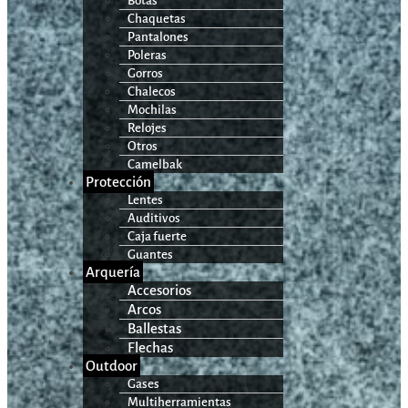
Botas
Chaquetas
Pantalones
Poleras
Gorros
Chalecos
Mochilas
Relojes
Otros
Camelbak
Protección
Lentes
Auditivos
Caja fuerte
Guantes
Arquería
Accesorios
Arcos
Ballestas
Flechas
Outdoor
Gases
Multiherramientas