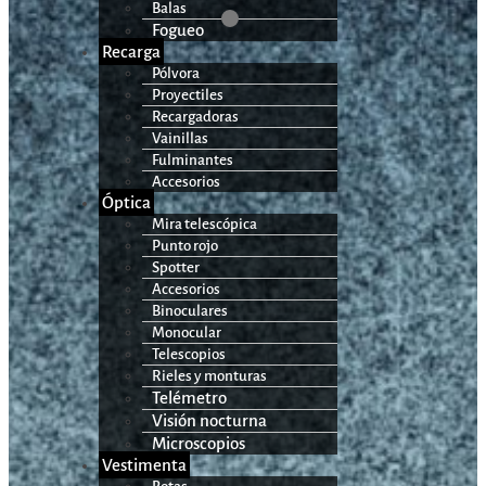
Balas
Fogueo
Recarga
Pólvora
Proyectiles
Recargadoras
Vainillas
Fulminantes
Accesorios
Óptica
Mira telescópica
Punto rojo
Spotter
Accesorios
Binoculares
Monocular
Telescopios
Rieles y monturas
Telémetro
Visión nocturna
Microscopios
Vestimenta