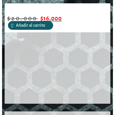
/
/
/
KING PB-82 Slug RT 5,5
Inicio
Aire Comprimido
Postones
mm / 31gr/ 150 und
$
20.000
$
16.000
Añadir al carrito