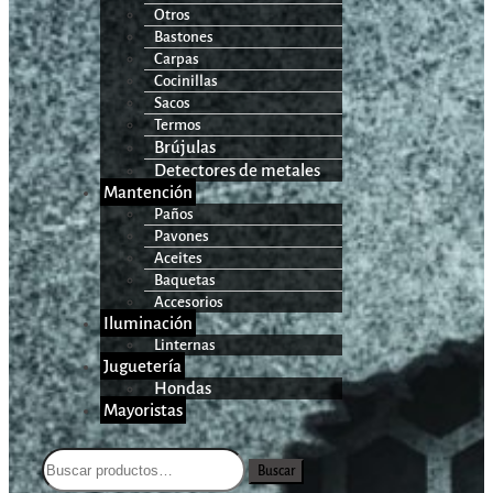
Otros
Bastones
Carpas
Cocinillas
Sacos
Termos
Brújulas
Detectores de metales
Mantención
Paños
Pavones
Aceites
Baquetas
Accesorios
Iluminación
Linternas
Juguetería
Hondas
Mayoristas
Buscar