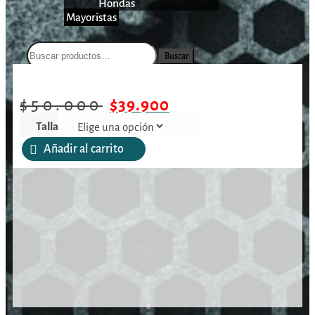
Hondas
Mayoristas
Buscar
/
/
/
Polerón Spika
Inicio
Vestimenta
Chaquetas
$
50.000
$
39.900
Talla
Limpiar
Añadir al carrito