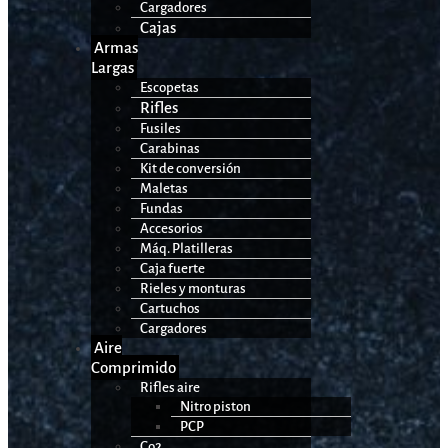
Cargadores
Cajas
Armas
Largas
Escopetas
Rifles
Fusiles
Carabinas
Kit de conversión
Maletas
Fundas
Accesorios
Máq. Platilleras
Caja fuerte
Rieles y monturas
Cartuchos
Cargadores
Aire
Comprimido
Rifles aire
Nitro piston
PCP
Co2