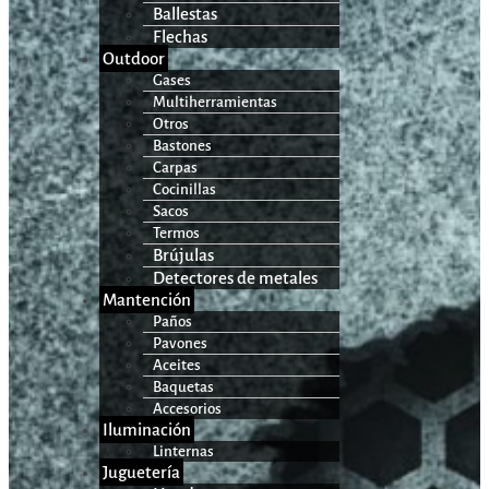
Ballestas
Flechas
Outdoor
Gases
Multiherramientas
Otros
Bastones
Carpas
Cocinillas
Sacos
Termos
Brújulas
Detectores de metales
Mantención
Paños
Pavones
Aceites
Baquetas
Accesorios
Iluminación
Linternas
Juguetería