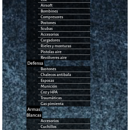
Airsoft
Bombines
Compresores
Postones
Scubas
Accesorios
Cargadores
Rieles y monturas
Pistolas aire
Revólveres aire
Defensa
Bastones
Chalecos antibala
Esposas
Munición
Co2 y HPA
Traumáticas
Gas pimienta
Armas
Blancas
Accesorios
Cuchillos