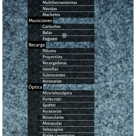
Multiherramientas
Navajas
Machetes
Municiones
Cartuchos
Balas
Fogueo
Recarga
Pólvora
Proyectiles
Recargadoras
Vainillas
Fulminantes
Accesorios
Óptica
Mira telescópica
Punto rojo
Spotter
Accesorios
Binoculares
Monocular
Telescopios
Rieles y monturas