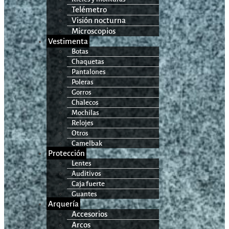
Telémetro
Visión nocturna
Microscopios
Vestimenta
Botas
Chaquetas
Pantalones
Poleras
Gorros
Chalecos
Mochilas
Relojes
Otros
Camelbak
Protección
Lentes
Auditivos
Caja fuerte
Guantes
Arquería
Accesorios
Arcos