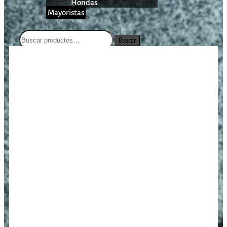
Hondas
Mayoristas
Buscar
/
/
/
Polerón CZ
Inicio
Vestimenta
Chaquetas