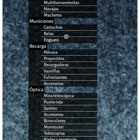
Multiherramientas
Navajas
Machetes
Municiones
Cartuchos
Balas
Fogueo
Recarga
Pólvora
Proyectiles
Recargadoras
Vainillas
Fulminantes
Accesorios
Óptica
Mira telescópica
Punto rojo
Spotter
Accesorios
Binoculares
Monocular
Telescopios
Rieles y monturas