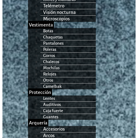
Telémetro
Visión nocturna
Microscopios
Vestimenta
Botas
Chaquetas
Pantalones
Poleras
Gorros
Chalecos
Mochilas
Relojes
Otros
Camelbak
Protección
Lentes
Auditivos
Caja fuerte
Guantes
Arquería
Accesorios
Arcos