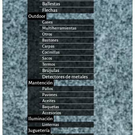
Ballestas
Flechas
Outdoor
Gases
Multiherramientas
Otros
Bastones
Carpas
Cocinillas
Sacos
Termos
Brújulas
Detectores de metales
Mantención
Paños
Pavones
Aceites
Baquetas
Accesorios
Iluminación
Linternas
Juguetería