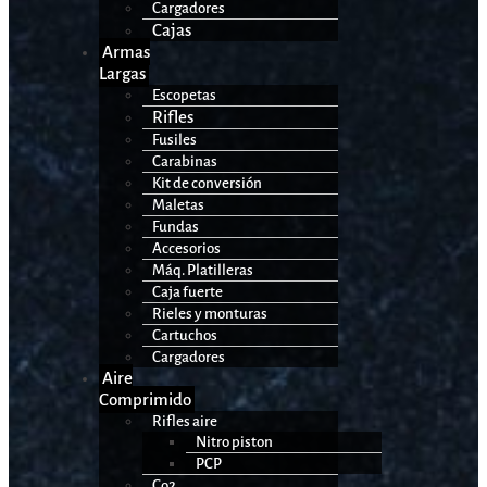
Cargadores
Cajas
Armas
Largas
Escopetas
Rifles
Fusiles
Carabinas
Kit de conversión
Maletas
Fundas
Accesorios
Máq. Platilleras
Caja fuerte
Rieles y monturas
Cartuchos
Cargadores
Aire
Comprimido
Rifles aire
Nitro piston
PCP
Co2