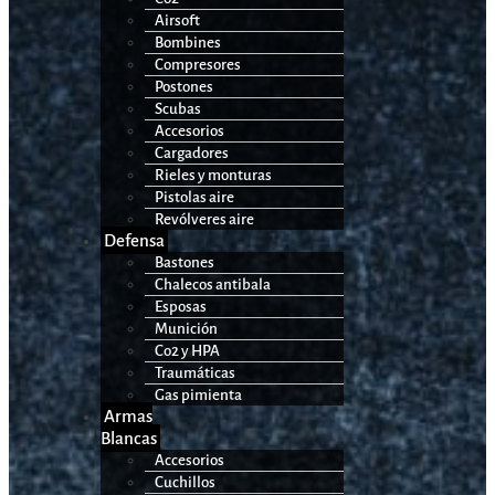
Airsoft
Bombines
Compresores
Postones
Scubas
Accesorios
Cargadores
Rieles y monturas
Pistolas aire
Revólveres aire
Defensa
Bastones
Chalecos antibala
Esposas
Munición
Co2 y HPA
Traumáticas
Gas pimienta
Armas
Blancas
Accesorios
Cuchillos