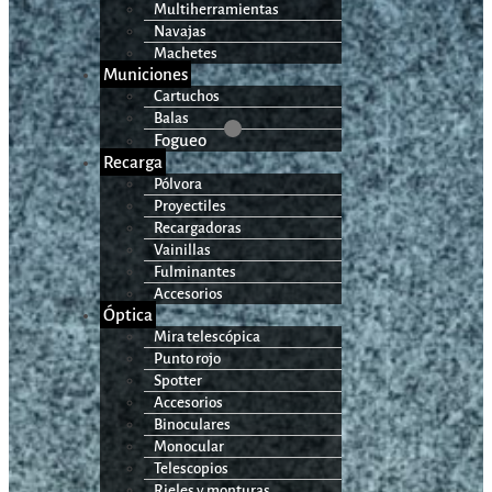
Multiherramientas
Navajas
Machetes
Municiones
Cartuchos
Balas
Fogueo
Recarga
Pólvora
Proyectiles
Recargadoras
Vainillas
Fulminantes
Accesorios
Óptica
Mira telescópica
Punto rojo
Spotter
Accesorios
Binoculares
Monocular
Telescopios
Rieles y monturas