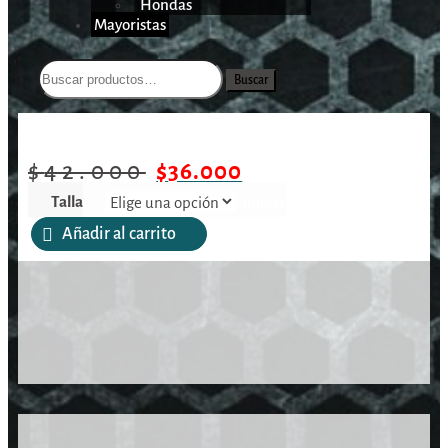
Hondas
Mayoristas
Buscar
/
/
/
Polera Lethal Camuflada Manga
Inicio
Vestimenta
Poleras
Larga
$
42.000
$
36.000
Talla
Limpiar
Añadir al carrito