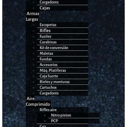
Cargadores
Cajas
Armas
Largas
Escopetas
Rifles
Fusiles
Carabinas
Kit de conversión
Maletas
Fundas
Accesorios
Máq. Platilleras
Caja fuerte
Rieles y monturas
Cartuchos
Cargadores
Aire
Comprimido
Rifles aire
Nitro piston
PCP
Co2