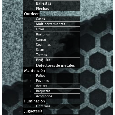
Ballestas
Flechas
Outdoor
Gases
Multiherramientas
Otros
Bastones
Carpas
Cocinillas
Sacos
Termos
Brújulas
Detectores de metales
Mantención
Paños
Pavones
Aceites
Baquetas
Accesorios
Iluminación
Linternas
Juguetería