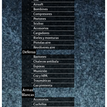
Airsoft
Bombines
Compresores
Postones
Scubas
Accesorios
Cargadores
Rieles y monturas
Pistolas aire
Revólveres aire
Defensa
Bastones
Chalecos antibala
Esposas
Munición
Co2 y HPA
Traumáticas
Gas pimienta
Armas
Blancas
Accesorios
Cuchillos