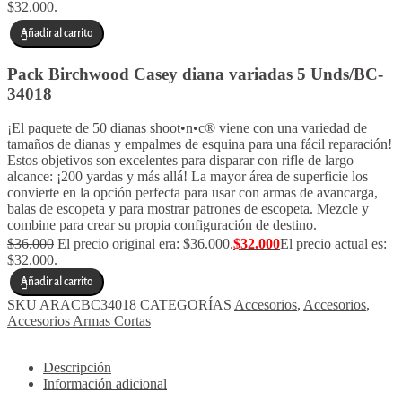
$32.000.
Añadir al carrito
Pack Birchwood Casey diana variadas 5 Unds/BC-
34018
¡El paquete de 50 dianas shoot•n•c® viene con una variedad de
tamaños de dianas y empalmes de esquina para una fácil reparación!
Estos objetivos son excelentes para disparar con rifle de largo
alcance: ¡200 yardas y más allá! La mayor área de superficie los
convierte en la opción perfecta para usar con armas de avancarga,
balas de escopeta y para mostrar patrones de escopeta. Mezcle y
combine para crear su propia configuración de destino.
$
36.000
El precio original era: $36.000.
$
32.000
El precio actual es:
$32.000.
Añadir al carrito
SKU
ARACBC34018
CATEGORÍAS
Accesorios
,
Accesorios
,
Accesorios Armas Cortas
Descripción
Información adicional