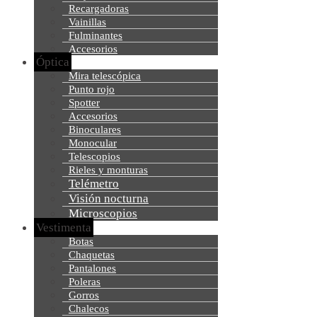
Recargadoras
Vainillas
Fulminantes
Accesorios
Óptica
Mira telescópica
Punto rojo
Spotter
Accesorios
Binoculares
Monocular
Telescopios
Rieles y monturas
Telémetro
Visión nocturna
Microscopios
Vestimenta
Botas
Chaquetas
Pantalones
Poleras
Gorros
Chalecos