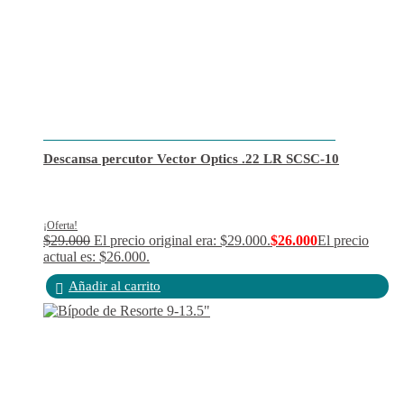
Descansa percutor Vector Optics .22 LR SCSC-10
¡Oferta!
$
29.000
El precio original era: $29.000.
$
26.000
El precio
actual es: $26.000.
Añadir al carrito