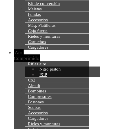
Kit de conversión
Maletas
Fundas
Accesorios
Máq. Platilleras
Caja fuerte
Rieles y monturas
Cartuchos
Cargadores
Aire
Comprimido
Rifles aire
Nitro piston
PCP
Co2
Airsoft
Bombines
Compresores
Postones
Scubas
Accesorios
Cargadores
Rieles y monturas