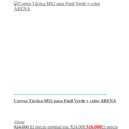
Correa Táctica MS2 para Fusil Verde y color ARENA
¡Oferta!
$
24.000
El precio original era: $24.000.
$
16.000
El precio