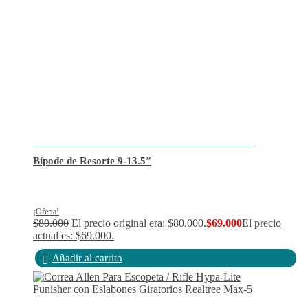
Bípode de Resorte 9-13.5″
¡Oferta!
$
80.000
El precio original era: $80.000.
$
69.000
El precio
actual es: $69.000.
Añadir al carrito