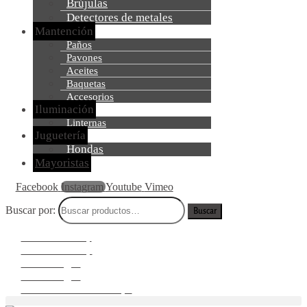
Brújulas
Detectores de metales
Mantención
Paños
Pavones
Aceites
Baquetas
Accesorios
Iluminación
Linternas
Juguetería
Hondas
Mayoristas
Facebook
Instagram
Youtube
Vimeo
Buscar por:
Buscar
Paseo Bulnes 117
Paseo Bulnes 119
Zenteno 145 A
Zenteno 145 B
Puerto Montt: Serrano 170