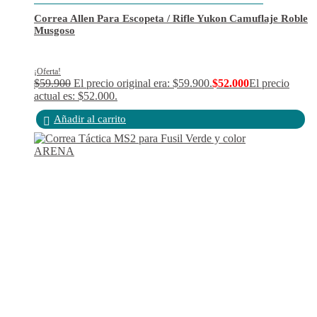
Correa Allen Para Escopeta / Rifle Yukon Camuflaje Roble
Musgoso
¡Oferta!
$
59.900
El precio original era: $59.900.
$
52.000
El precio
actual es: $52.000.
Añadir al carrito