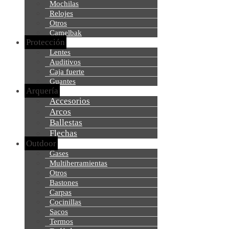
Mochilas
Relojes
Otros
Camelbak
Protección
Lentes
Auditivos
Caja fuerte
Guantes
Arquería
Accesorios
Arcos
Ballestas
Flechas
Outdoor
Gases
Multiherramientas
Otros
Bastones
Carpas
Cocinillas
Sacos
Termos