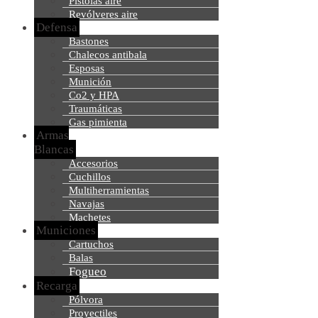
Pistolas aire
Revólveres aire
Defensa
Bastones
Chalecos antibala
Esposas
Munición
Co2 y HPA
Traumáticas
Gas pimienta
Armas
Blancas
Accesorios
Cuchillos
Multiherramientas
Navajas
Machetes
Municiones
Cartuchos
Balas
Fogueo
Recarga
Pólvora
Proyectiles