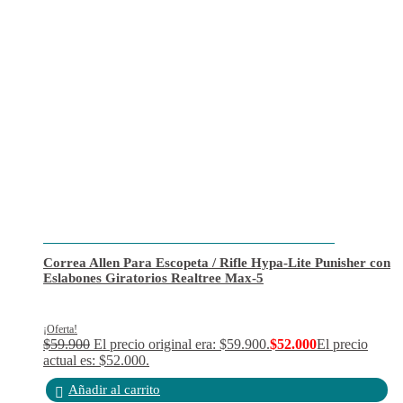
Correa Allen Para Escopeta / Rifle Hypa-Lite Punisher con
Eslabones Giratorios Realtree Max-5
¡Oferta!
$
59.900
El precio original era: $59.900.
$
52.000
El precio
actual es: $52.000.
Añadir al carrito