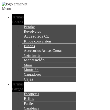
Menú
Armas
Cortas
Pistolas
Revólveres
Accesorios Cz
Kit de conversión
Fundas
Accesorios Armas Cortas
Caja fuerte
Mantención
Miras
Munición
Cargadores
Cajas
Armas
Largas
Escopetas
Rifles
Fusiles
Carabinas