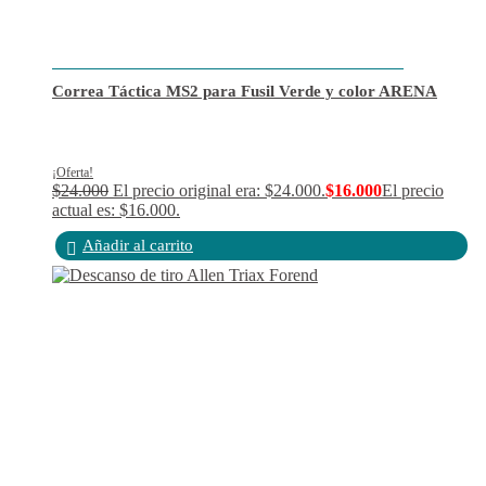
Correa Táctica MS2 para Fusil Verde y color ARENA
¡Oferta!
$
24.000
El precio original era: $24.000.
$
16.000
El precio
actual es: $16.000.
Añadir al carrito