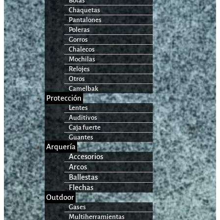
Botas
Chaquetas
Pantalones
Poleras
Gorros
Chalecos
Mochilas
Relojes
Otros
Camelbak
Protección
Lentes
Auditivos
Caja fuerte
Guantes
Arquería
Accesorios
Arcos
Ballestas
Flechas
Outdoor
Gases
Multiherramientas