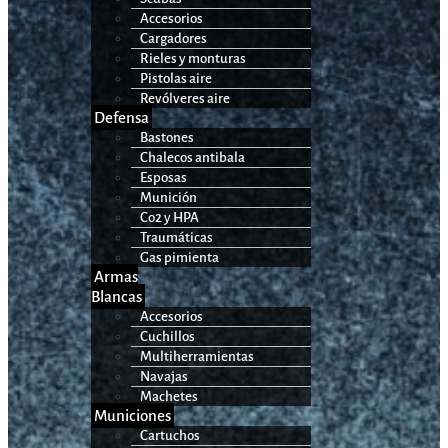
Accesorios
Cargadores
Rieles y monturas
Pistolas aire
Revólveres aire
Defensa
Bastones
Chalecos antibala
Esposas
Munición
Co2 y HPA
Traumáticas
Gas pimienta
Armas
Blancas
Accesorios
Cuchillos
Multiherramientas
Navajas
Machetes
Municiones
Cartuchos