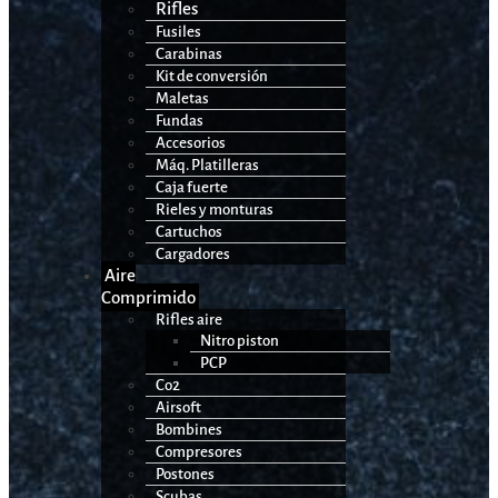
Rifles
Fusiles
Carabinas
Kit de conversión
Maletas
Fundas
Accesorios
Máq. Platilleras
Caja fuerte
Rieles y monturas
Cartuchos
Cargadores
Aire
Comprimido
Rifles aire
Nitro piston
PCP
Co2
Airsoft
Bombines
Compresores
Postones
Scubas