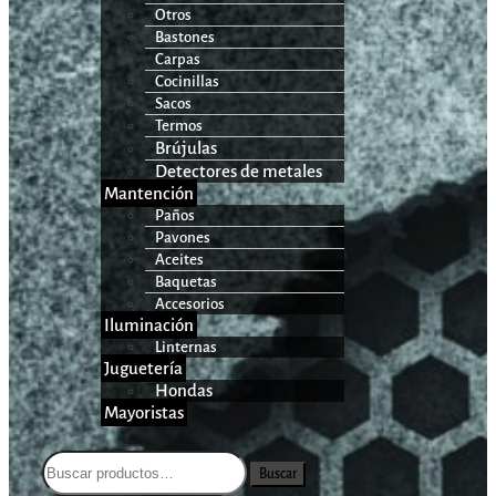
Otros
Bastones
Carpas
Cocinillas
Sacos
Termos
Brújulas
Detectores de metales
Mantención
Paños
Pavones
Aceites
Baquetas
Accesorios
Iluminación
Linternas
Juguetería
Hondas
Mayoristas
Buscar