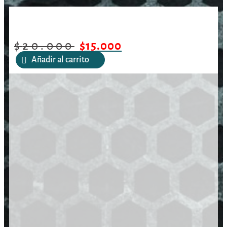
/
/
/
Objetivo de tiro Verde 6
Inicio
Aire Comprimido
Accesorios
pulgadas, 10 objetivos Birchwood
$
20.000
$
15.000
Añadir al carrito