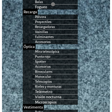
Balas
Fogueo
Recarga
Pólvora
Proyectiles
Recargadoras
Vainillas
Fulminantes
Accesorios
Óptica
Mira telescópica
Punto rojo
Spotter
Accesorios
Binoculares
Monocular
Telescopios
Rieles y monturas
Telémetro
Visión nocturna
Microscopios
Vestimenta