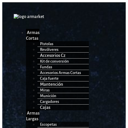
Armas
Cortas
Pistolas
Revólveres
Accesorios Cz
Kit de conversión
Fundas
Accesorios Armas Cortas
Caja fuerte
Mantención
Miras
Munición
Cargadores
Cajas
Armas
Largas
Escopetas