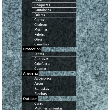
Botas
Chaquetas
Pantalones
Poleras
Gorros
Chalecos
Mochilas
Relojes
Otros
Camelbak
Protección
Lentes
Auditivos
Caja fuerte
Guantes
Arquería
Accesorios
Arcos
Ballestas
Flechas
Outdoor
Gases
Multiherramientas