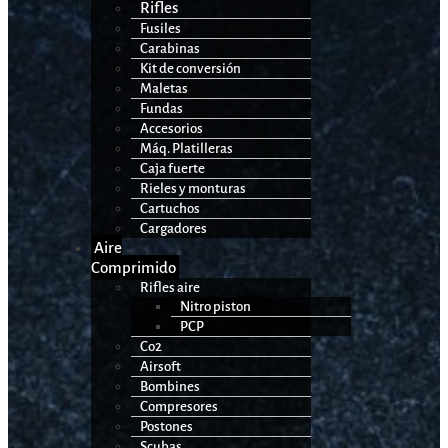
Rifles
Fusiles
Carabinas
Kit de conversión
Maletas
Fundas
Accesorios
Máq. Platilleras
Caja fuerte
Rieles y monturas
Cartuchos
Cargadores
Aire
Comprimido
Rifles aire
Nitro piston
PCP
Co2
Airsoft
Bombines
Compresores
Postones
Scubas