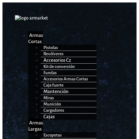
Armas
Cortas
Pistolas
Revólveres
Accesorios Cz
Kit de conversión
Fundas
Accesorios Armas Cortas
Caja fuerte
Mantención
Miras
Munición
Cargadores
Cajas
Armas
Largas
Escopetas