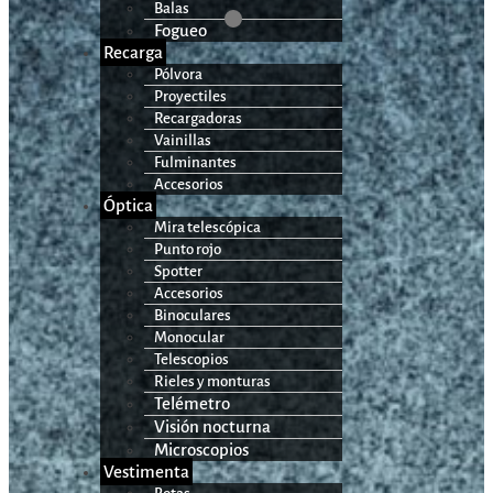
Balas
Fogueo
Recarga
Pólvora
Proyectiles
Recargadoras
Vainillas
Fulminantes
Accesorios
Óptica
Mira telescópica
Punto rojo
Spotter
Accesorios
Binoculares
Monocular
Telescopios
Rieles y monturas
Telémetro
Visión nocturna
Microscopios
Vestimenta