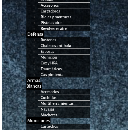
Accesorios
Cargadores
Rieles y monturas
Pistolas aire
Revólveres aire
Defensa
Bastones
Chalecos antibala
Esposas
Munición
Co2 y HPA
Traumáticas
Gas pimienta
Armas
Blancas
Accesorios
Cuchillos
Multiherramientas
Navajas
Machetes
Municiones
Cartuchos