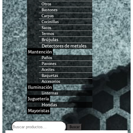
Otros
Bastones
Carpas
Cocinillas
Sacos
Termos
Brújulas
Detectores de metales
Mantención
Paños
Pavones
Aceites
Baquetas
Accesorios
Iluminación
Linternas
Juguetería
Hondas
Mayoristas
Buscar