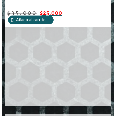
/
/
/
Muslera Tactica Amomax
Inicio
Armas Cortas
Fundas
$
35.000
$
25.000
Añadir al carrito