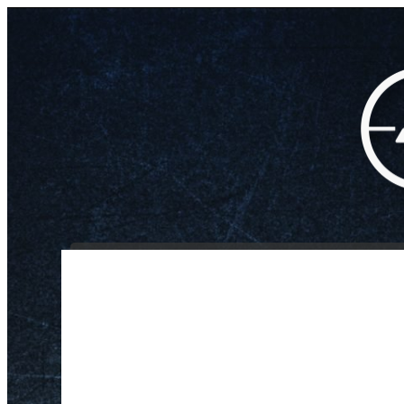
INICIO
NOSOTROS
/
/
/
Recknagel 1″ 11mm /
Inicio
Óptica
Rieles y Monturas