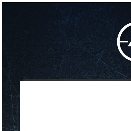
INICIO
NOSOTROS
/
/
/
Monocular Termico GT Medi
Inicio
Óptica
Monocular