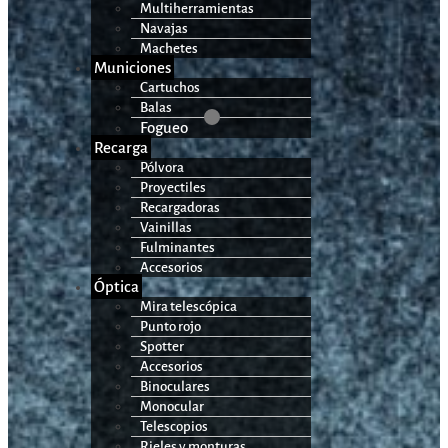
Multiherramientas
Navajas
Machetes
Municiones
Cartuchos
Balas
Fogueo
Recarga
Pólvora
Proyectiles
Recargadoras
Vainillas
Fulminantes
Accesorios
Óptica
Mira telescópica
Punto rojo
Spotter
Accesorios
Binoculares
Monocular
Telescopios
Rieles y monturas