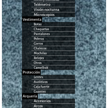
Telémetro
Visión nocturna
Microscopios
Vestimenta
Botas
Chaquetas
Pantalones
Poleras
Gorros
Chalecos
Mochilas
Relojes
Otros
Camelbak
Protección
Lentes
Auditivos
Caja fuerte
Guantes
Arquería
Accesorios
Arcos