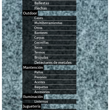
Ballestas
Flechas
Outdoor
Gases
Multiherramientas
Otros
Bastones
Carpas
Cocinillas
Sacos
Termos
Brújulas
Detectores de metales
Mantención
Paños
Pavones
Aceites
Baquetas
Accesorios
Iluminación
Linternas
Juguetería