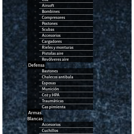
Airsoft
Bombines
Compresores
Postones
Scubas
Accesorios
Cargadores
Rieles y monturas
Pistolas aire
Revólveres aire
Defensa
Bastones
Chalecos antibala
Esposas
Munición
Co2 y HPA
Traumáticas
Gas pimienta
Armas
Blancas
Accesorios
Cuchillos