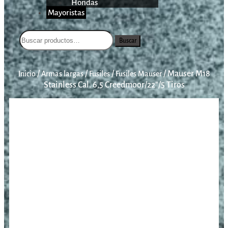
Hondas
Mayoristas
Buscar
/
/
/
/
Mauser M18
Inicio
Armas largas
Fusiles
Fusiles Mauser
Stainless Cal. 6,5 Creedmoor/22″/5 Tiros