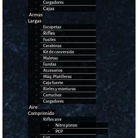
Cargadores
Cajas
Armas
Largas
Escopetas
Rifles
Fusiles
Carabinas
Kit de conversión
Maletas
Fundas
Accesorios
Máq. Platilleras
Caja fuerte
Rieles y monturas
Cartuchos
Cargadores
Aire
Comprimido
Rifles aire
Nitro piston
PCP
Co2