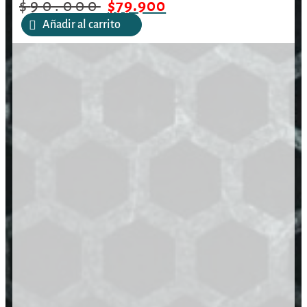
$
90.000
$
79.900
Añadir al carrito