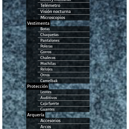
Telémetro
Visión nocturna
Microscopios
Vestimenta
Botas
Chaquetas
Pantalones
Poleras
Gorros
Chalecos
Mochilas
Relojes
Otros
Camelbak
Protección
Lentes
Auditivos
Caja fuerte
Guantes
Arquería
Accesorios
Arcos