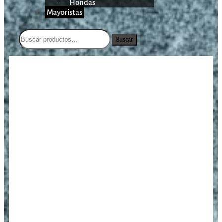
Hondas
Mayoristas
Buscar
/
/
/
Foco genérico led minero 300
Inicio
Iluminación
Linternas
watts