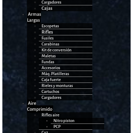
Cargadores
Cajas
Armas
Largas
Escopetas
Rifles
Fusiles
Carabinas
Kit de conversión
Maletas
Fundas
Accesorios
Máq. Platilleras
Caja fuerte
Rieles y monturas
Cartuchos
Cargadores
Aire
Comprimido
Rifles aire
Nitro piston
PCP
Co2