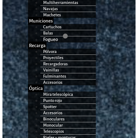
Multiherramientas
Navajas
Machetes
Municiones
Cartuchos
Balas
Fogueo
Recarga
Pólvora
Proyectiles
Recargadoras
Vainillas
Fulminantes
Accesorios
Óptica
Mira telescópica
Punto rojo
Spotter
Accesorios
Binoculares
Monocular
Telescopios
Rieles y monturas