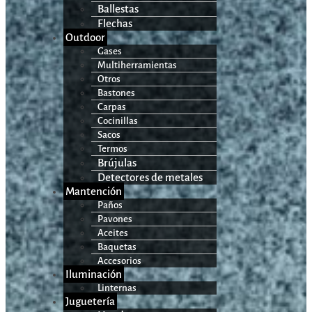
Ballestas
Flechas
Outdoor
Gases
Multiherramientas
Otros
Bastones
Carpas
Cocinillas
Sacos
Termos
Brújulas
Detectores de metales
Mantención
Paños
Pavones
Aceites
Baquetas
Accesorios
Iluminación
Linternas
Juguetería