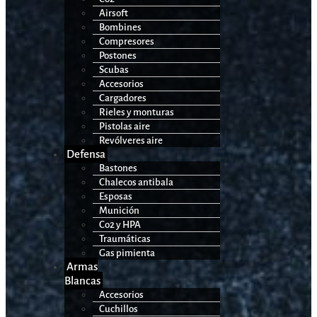
Airsoft
Bombines
Compresores
Postones
Scubas
Accesorios
Cargadores
Rieles y monturas
Pistolas aire
Revólveres aire
Defensa
Bastones
Chalecos antibala
Esposas
Munición
Co2 y HPA
Traumáticas
Gas pimienta
Armas
Blancas
Accesorios
Cuchillos