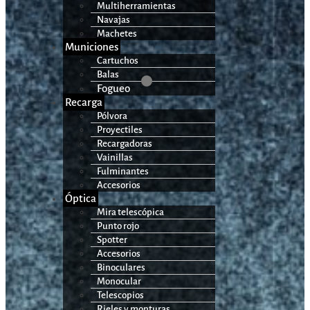
Multiherramientas
Navajas
Machetes
Municiones
Cartuchos
Balas
Fogueo
Recarga
Pólvora
Proyectiles
Recargadoras
Vainillas
Fulminantes
Accesorios
Óptica
Mira telescópica
Punto rojo
Spotter
Accesorios
Binoculares
Monocular
Telescopios
Rieles y monturas