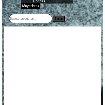
Hondas
Mayoristas
Buscar
/
/
/
Leatherman
Inicio
Outdoor
Multiherramientas
Freestyle/831121