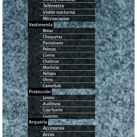
Telémetro
Visión nocturna
Microscopios
Vestimenta
Botas
Chaquetas
Pantalones
Poleras
Gorros
Chalecos
Mochilas
Relojes
Otros
Camelbak
Protección
Lentes
Auditivos
Caja fuerte
Guantes
Arquería
Accesorios
Arcos