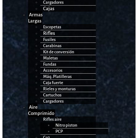
Cargadores
Cajas
Armas
Largas
Escopetas
Rifles
Fusiles
Carabinas
Kit de conversión
Maletas
Fundas
Accesorios
Máq. Platilleras
Caja fuerte
Rieles y monturas
Cartuchos
Cargadores
Aire
Comprimido
Rifles aire
Nitro piston
PCP
Co2