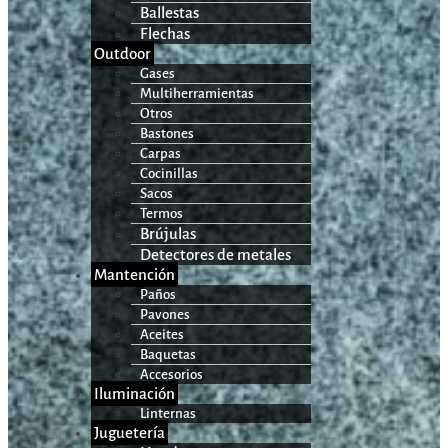
Ballestas
Flechas
Outdoor
Gases
Multiherramientas
Otros
Bastones
Carpas
Cocinillas
Sacos
Termos
Brújulas
Detectores de metales
Mantención
Paños
Pavones
Aceites
Baquetas
Accesorios
Iluminación
Linternas
Juguetería