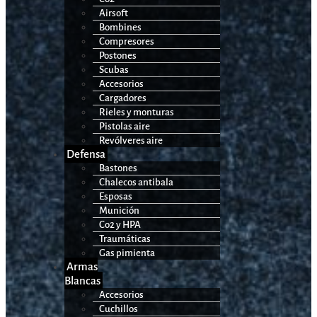
Airsoft
Bombines
Compresores
Postones
Scubas
Accesorios
Cargadores
Rieles y monturas
Pistolas aire
Revólveres aire
Defensa
Bastones
Chalecos antibala
Esposas
Munición
Co2 y HPA
Traumáticas
Gas pimienta
Armas
Blancas
Accesorios
Cuchillos