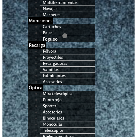
Multiherramientas
Navajas
Machetes
Municiones
Cartuchos
Balas
Fogueo
Recarga
Pólvora
Proyectiles
Recargadoras
Vainillas
Fulminantes
Accesorios
Óptica
Mira telescópica
Punto rojo
Spotter
Accesorios
Binoculares
Monocular
Telescopios
Rieles y monturas