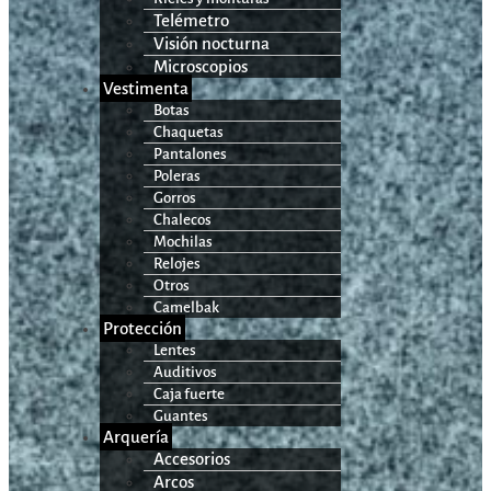
Telémetro
Visión nocturna
Microscopios
Vestimenta
Botas
Chaquetas
Pantalones
Poleras
Gorros
Chalecos
Mochilas
Relojes
Otros
Camelbak
Protección
Lentes
Auditivos
Caja fuerte
Guantes
Arquería
Accesorios
Arcos