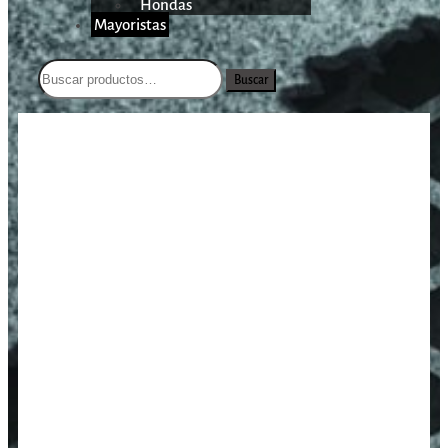
Hondas
Mayoristas
Buscar
/
/
/
Kit de Oring Brocock
Inicio
Aire Comprimido
Accesorios
Commander