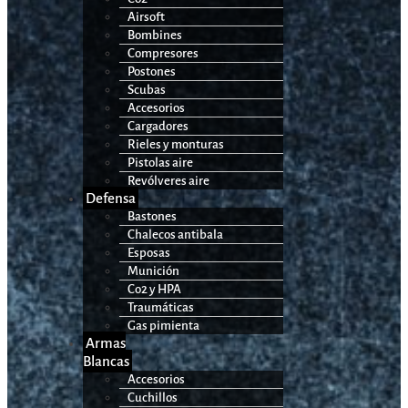
Airsoft
Bombines
Compresores
Postones
Scubas
Accesorios
Cargadores
Rieles y monturas
Pistolas aire
Revólveres aire
Defensa
Bastones
Chalecos antibala
Esposas
Munición
Co2 y HPA
Traumáticas
Gas pimienta
Armas
Blancas
Accesorios
Cuchillos