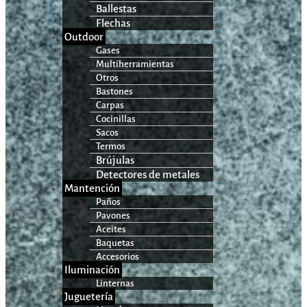
Ballestas
Flechas
Outdoor
Gases
Multiherramientas
Otros
Bastones
Carpas
Cocinillas
Sacos
Termos
Brújulas
Detectores de metales
Mantención
Paños
Pavones
Aceites
Baquetas
Accesorios
Iluminación
Linternas
Juguetería