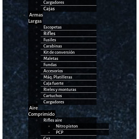
Cargadores
Cajas
Armas
Largas
Escopetas
Rifles
Fusiles
Carabinas
Kit de conversión
Maletas
Fundas
Accesorios
Máq. Platilleras
Caja fuerte
Rieles y monturas
Cartuchos
Cargadores
Aire
Comprimido
Rifles aire
Nitro piston
PCP
Co2