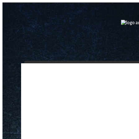
INICIO
NOSOTROS
/
/
Honda TX 41
Inicio
Hondas