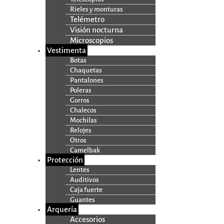
Rieles y monturas
Telémetro
Visión nocturna
Microscopios
Vestimenta
Botas
Chaquetas
Pantalones
Poleras
Gorros
Chalecos
Mochilas
Relojes
Otros
Camelbak
Protección
Lentes
Auditivos
Caja fuerte
Guantes
Arquería
Accesorios