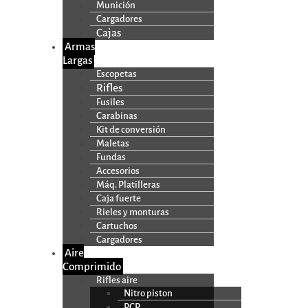
Munición
Cargadores
Cajas
Armas
Largas
Escopetas
Rifles
Fusiles
Carabinas
Kit de conversión
Maletas
Fundas
Accesorios
Máq. Platilleras
Caja fuerte
Rieles y monturas
Cartuchos
Cargadores
Aire
Comprimido
Rifles aire
Nitro piston
PCP