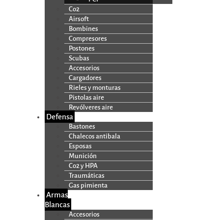
Co2
Airsoft
Bombines
Compresores
Postones
Scubas
Accesorios
Cargadores
Rieles y monturas
Pistolas aire
Revólveres aire
Defensa
Bastones
Chalecos antibala
Esposas
Munición
Co2 y HPA
Traumáticas
Gas pimienta
Armas
Blancas
Accesorios