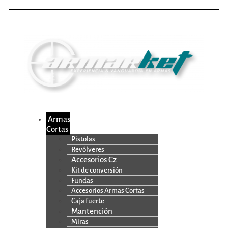
Armas
Cortas
Pistolas
Revólveres
Accesorios Cz
Kit de conversión
Fundas
Accesorios Armas Cortas
Caja fuerte
Mantención
Miras