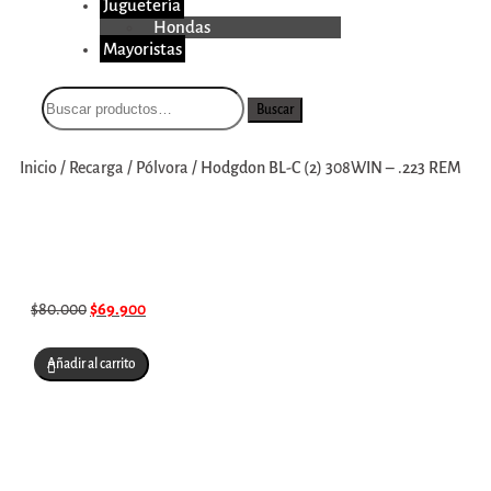
Juguetería
Hondas
Mayoristas
Buscar
Inicio
/
Recarga
/
Pólvora
/
Hodgdon BL-C (2) 308WIN – .223 REM
$
80.000
$
69.900
Añadir al carrito