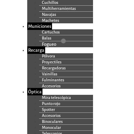
Cuchillos
Multiherramientas
Navajas
Machetes
Municiones
Cartuchos
Balas
Fogueo
Recarga
Pólvora
Proyectiles
Recargadoras
Vainillas
Fulminantes
Accesorios
Óptica
Mira telescópica
Punto rojo
Spotter
Accesorios
Binoculares
Monocular
Telescopios