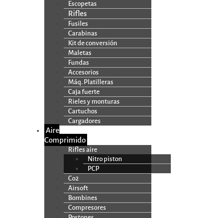
Escopetas
Rifles
Fusiles
Carabinas
Kit de conversión
Maletas
Fundas
Accesorios
Máq. Platilleras
Caja fuerte
Rieles y monturas
Cartuchos
Cargadores
Aire
Comprimido
Rifles aire
Nitro piston
PCP
Co2
Airsoft
Bombines
Compresores
Postones