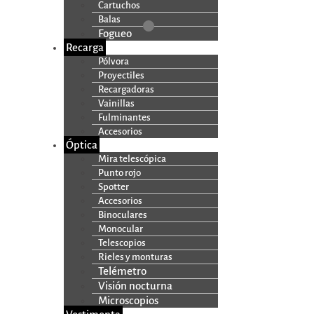
Cartuchos
Balas
Fogueo
Recarga
Pólvora
Proyectiles
Recargadoras
Vainillas
Fulminantes
Accesorios
Óptica
Mira telescópica
Punto rojo
Spotter
Accesorios
Binoculares
Monocular
Telescopios
Rieles y monturas
Telémetro
Visión nocturna
Microscopios