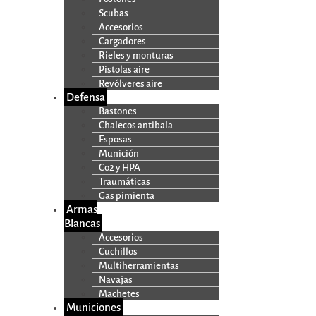
Scubas
Accesorios
Cargadores
Rieles y monturas
Pistolas aire
Revólveres aire
Defensa
Bastones
Chalecos antibala
Esposas
Munición
Co2 y HPA
Traumáticas
Gas pimienta
Armas
Blancas
Accesorios
Cuchillos
Multiherramientas
Navajas
Machetes
Municiones