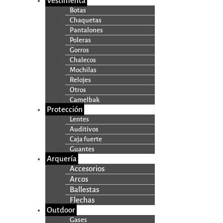
Vestimenta
Botas
Chaquetas
Pantalones
Poleras
Gorros
Chalecos
Mochilas
Relojes
Otros
Camelbak
Protección
Lentes
Auditivos
Caja fuerte
Guantes
Arquería
Accesorios
Arcos
Ballestas
Flechas
Outdoor
Gases