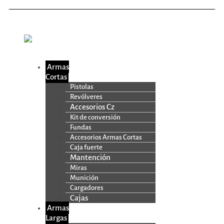
Armas
Cortas
Pistolas
Revólveres
Accesorios Cz
Kit de conversión
Fundas
Accesorios Armas Cortas
Caja fuerte
Mantención
Miras
Munición
Cargadores
Cajas
Armas
Largas