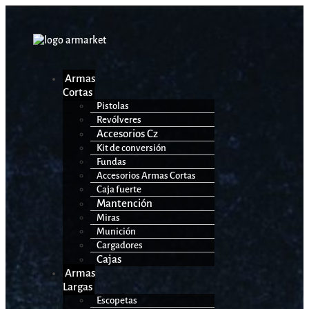
Armas
Cortas
Pistolas
Revólveres
Accesorios Cz
Kit de conversión
Fundas
Accesorios Armas Cortas
Caja fuerte
Mantención
Miras
Munición
Cargadores
Cajas
Armas
Largas
Escopetas