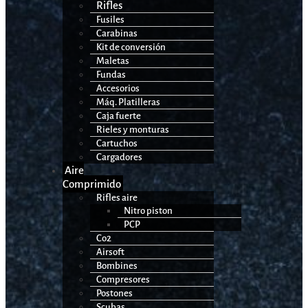
Rifles
Fusiles
Carabinas
Kit de conversión
Maletas
Fundas
Accesorios
Máq. Platilleras
Caja fuerte
Rieles y monturas
Cartuchos
Cargadores
Aire
Comprimido
Rifles aire
Nitro piston
PCP
Co2
Airsoft
Bombines
Compresores
Postones
Scubas