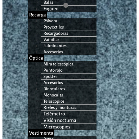
Balas
Fogueo
Recarga
Pólvora
Proyectiles
Recargadoras
Vainillas
Fulminantes
Accesorios
Óptica
Mira telescópica
Punto rojo
Spotter
Accesorios
Binoculares
Monocular
Telescopios
Rieles y monturas
Telémetro
Visión nocturna
Microscopios
Vestimenta