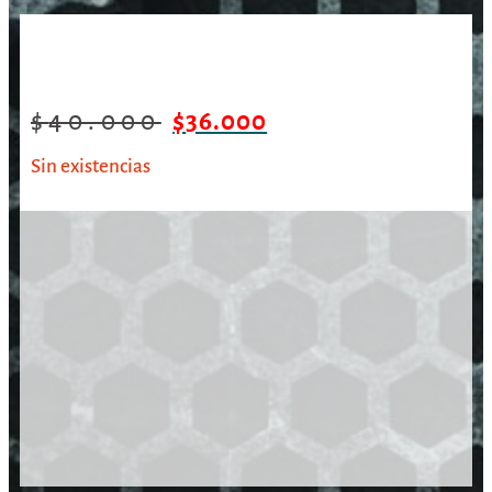
/
/
/
Gorro Jockey Winchester Marrón
Inicio
Vestimenta
Gorros
Encerado
$
40.000
$
36.000
Sin existencias