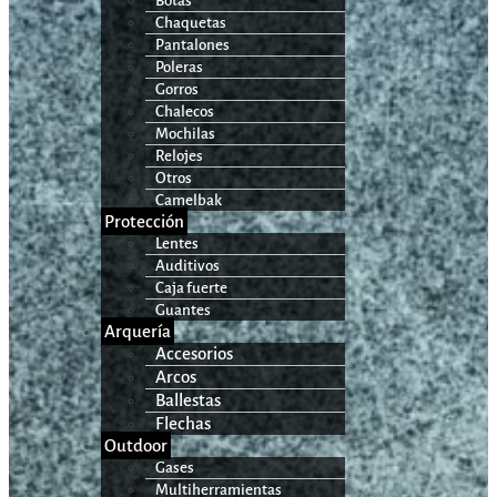
Botas
Chaquetas
Pantalones
Poleras
Gorros
Chalecos
Mochilas
Relojes
Otros
Camelbak
Protección
Lentes
Auditivos
Caja fuerte
Guantes
Arquería
Accesorios
Arcos
Ballestas
Flechas
Outdoor
Gases
Multiherramientas