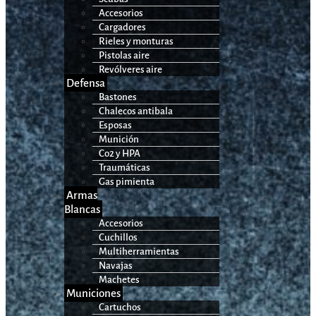
Accesorios
Cargadores
Rieles y monturas
Pistolas aire
Revólveres aire
Defensa
Bastones
Chalecos antibala
Esposas
Munición
Co2 y HPA
Traumáticas
Gas pimienta
Armas
Blancas
Accesorios
Cuchillos
Multiherramientas
Navajas
Machetes
Municiones
Cartuchos