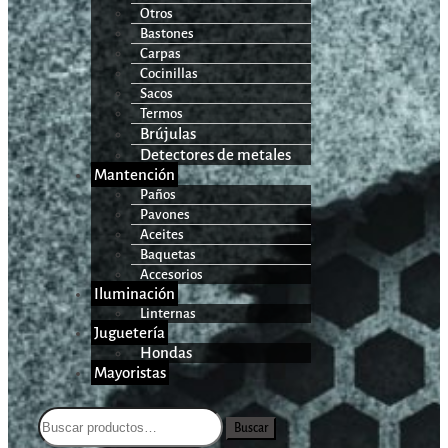
Otros
Bastones
Carpas
Cocinillas
Sacos
Termos
Brújulas
Detectores de metales
Mantención
Paños
Pavones
Aceites
Baquetas
Accesorios
Iluminación
Linternas
Juguetería
Hondas
Mayoristas
Buscar