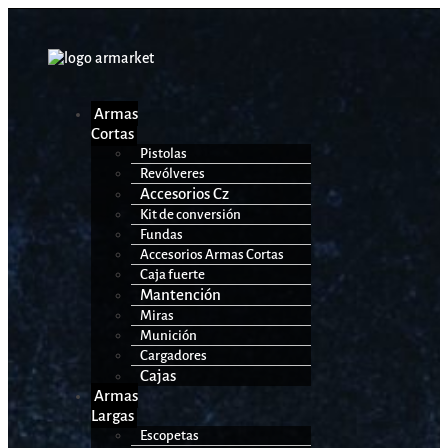
Armas
Cortas
Pistolas
Revólveres
Accesorios Cz
Kit de conversión
Fundas
Accesorios Armas Cortas
Caja fuerte
Mantención
Miras
Munición
Cargadores
Cajas
Armas
Largas
Escopetas