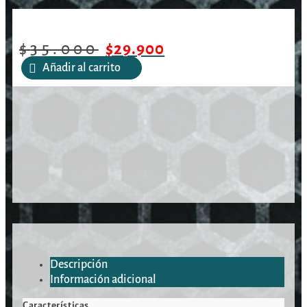
/
/
/
Gorro Jockey Browning Speed
Inicio
Vestimenta
Gorros
Atacs Camo
$
35.000
$
29.900
Añadir al carrito
Descripción
Información adicional
Características