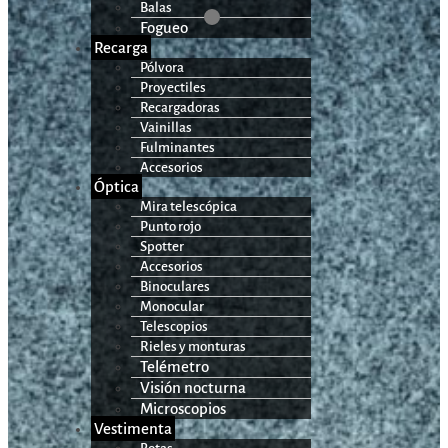
Balas
Fogueo
Recarga
Pólvora
Proyectiles
Recargadoras
Vainillas
Fulminantes
Accesorios
Óptica
Mira telescópica
Punto rojo
Spotter
Accesorios
Binoculares
Monocular
Telescopios
Rieles y monturas
Telémetro
Visión nocturna
Microscopios
Vestimenta