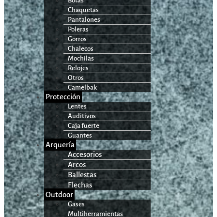
Botas
Chaquetas
Pantalones
Poleras
Gorros
Chalecos
Mochilas
Relojes
Otros
Camelbak
Protección
Lentes
Auditivos
Caja fuerte
Guantes
Arquería
Accesorios
Arcos
Ballestas
Flechas
Outdoor
Gases
Multiherramientas