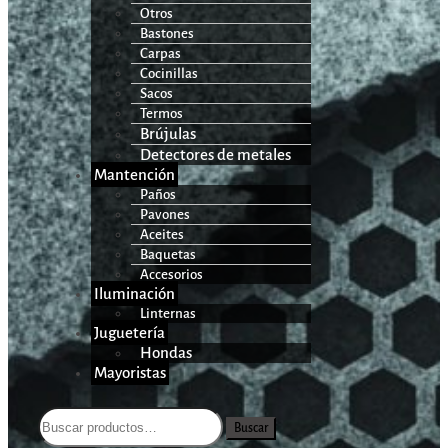
Otros
Bastones
Carpas
Cocinillas
Sacos
Termos
Brújulas
Detectores de metales
Mantención
Paños
Pavones
Aceites
Baquetas
Accesorios
Iluminación
Linternas
Juguetería
Hondas
Mayoristas
Buscar