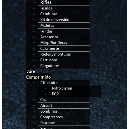
Rifles
Fusiles
Carabinas
Kit de conversión
Maletas
Fundas
Accesorios
Máq. Platilleras
Caja fuerte
Rieles y monturas
Cartuchos
Cargadores
Aire
Comprimido
Rifles aire
Nitro piston
PCP
Co2
Airsoft
Bombines
Compresores
Postones
Scubas