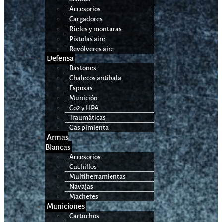
Accesorios
Cargadores
Rieles y monturas
Pistolas aire
Revólveres aire
Defensa
Bastones
Chalecos antibala
Esposas
Munición
Co2 y HPA
Traumáticas
Gas pimienta
Armas
Blancas
Accesorios
Cuchillos
Multiherramientas
Navajas
Machetes
Municiones
Cartuchos