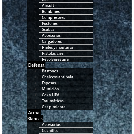
Airsoft
Bombines
Compresores
Postones
Scubas
Accesorios
Cargadores
Rieles y monturas
Pistolas aire
Revólveres aire
Defensa
Bastones
Chalecos antibala
Esposas
Munición
Co2 y HPA
Traumáticas
Gas pimienta
Armas
Blancas
Accesorios
Cuchillos