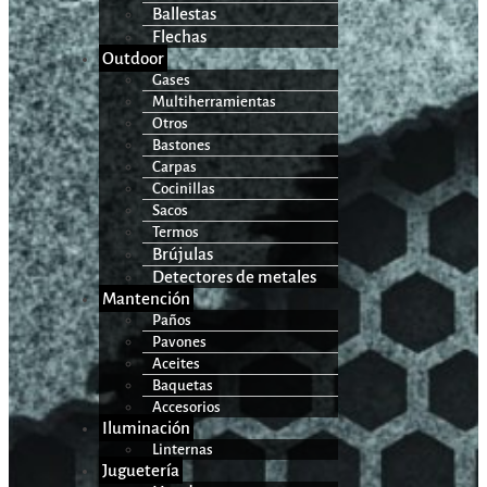
Ballestas
Flechas
Outdoor
Gases
Multiherramientas
Otros
Bastones
Carpas
Cocinillas
Sacos
Termos
Brújulas
Detectores de metales
Mantención
Paños
Pavones
Aceites
Baquetas
Accesorios
Iluminación
Linternas
Juguetería