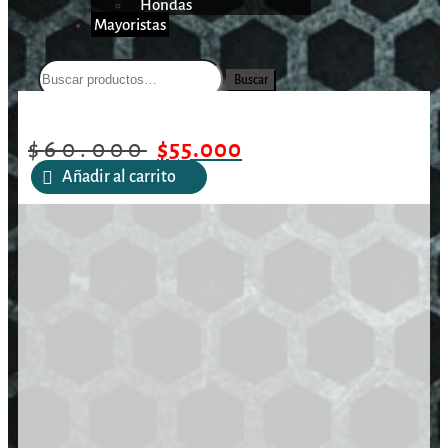
Hondas
Mayoristas
Buscar
/
/
/
Funda Taurus TS9 Izquierda
Inicio
Armas Cortas
Fundas
$
60.000
$
55.000
Añadir al carrito