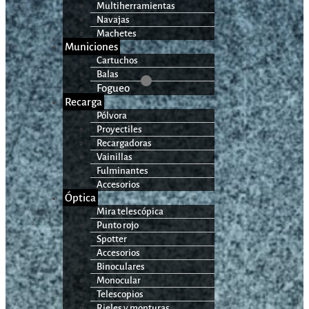
Multiherramientas
Navajas
Machetes
Municiones
Cartuchos
Balas
Fogueo
Recarga
Pólvora
Proyectiles
Recargadoras
Vainillas
Fulminantes
Accesorios
Óptica
Mira telescópica
Punto rojo
Spotter
Accesorios
Binoculares
Monocular
Telescopios
Rieles y monturas