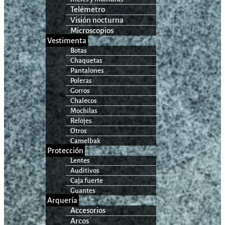
Telémetro
Visión nocturna
Microscopios
Vestimenta
Botas
Chaquetas
Pantalones
Poleras
Gorros
Chalecos
Mochilas
Relojes
Otros
Camelbak
Protección
Lentes
Auditivos
Caja fuerte
Guantes
Arquería
Accesorios
Arcos