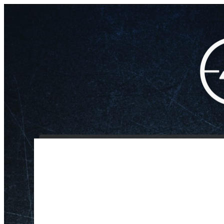
INICIO
NOSOTROS
/
/
/
Funda Allen Para Escopeta
Inicio
Armas largas
Fundas